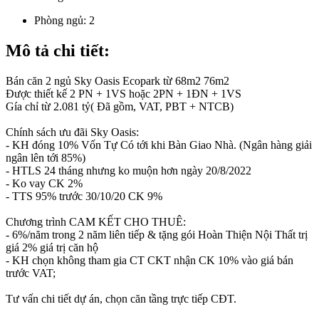
Phòng ngủ:
2
Mô tả chi tiết:
Bán căn 2 ngủ Sky Oasis Ecopark từ 68m2 76m2
Được thiết kế 2 PN + 1VS hoặc 2PN + 1ĐN + 1VS
Gía chỉ từ 2.081 tỷ( Đã gồm, VAT, PBT + NTCB)
Chính sách ưu đãi Sky Oasis:
- KH đóng 10% Vốn Tự Có tới khi Bàn Giao Nhà. (Ngân hàng giải
ngân lên tới 85%)
- HTLS 24 tháng nhưng ko muộn hơn ngày 20/8/2022
- Ko vay CK 2%
- TTS 95% trước 30/10/20 CK 9%
Chương trình CAM KẾT CHO THUÊ:
- 6%/năm trong 2 năm liên tiếp & tặng gói Hoàn Thiện Nội Thất trị
giá 2% giá trị căn hộ
- KH chọn không tham gia CT CKT nhận CK 10% vào giá bán
trước VAT;
Tư vấn chi tiết dự án, chọn căn tầng trực tiếp CĐT.