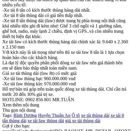
nhiều yếu tố:
-Xe tải 8 tấn có kích thước thùng hàng dài nhất.
-Xe tải 8 tấn thùng dài có giá tiền thấp nhất.
-Xe tải 8 tấn thùng dài (faw) được trang bị phía trong nội thất cũng
khá nhiều tiện ghi đi kèm như: Ghế 3 chổ ngồi và 1 giường nằm,
ghế hơi, radio, máy lạnh 2 chiều, định vị GPS..và còn nhiều trang
thiết bị hiện đại khác.
Xe tải faw có kích thước thùng hàng dài chính xác là: 9.640 x 2.360
x 2.150 mm
Với kích này là tải trọng như trên thì xe tải faw 8 tấn là 1 lựa chọn
hoàn hảo cho các khách hàng.
Là đại lý độc quyền phân phối dòng xe tải faw nên giá thành bên
em sẽ đảm bảo thâp nhất toàn miền nam.
Giá xe tải thùng dài (faw 8t) có mức giá:
-Xe tải faw thùng bạt: 960.000.000 vnđ
-Xe tải faw thùng kín: 970.000.000 vnđ
Hỗ trợ bán trả góp trên toàn quốc dòng xe tải thùng dài. Chỉ cần trả
trước 20 đến 30% giá trị xe.
HOTLINE: 0902 856 801 MR.TUẤN
Xem thêm nội dung
Thu gọn nội dung
Tags:
Bình Dương
Huyện Thuận An
Ô tô
xe tải thùng dài
xe tải 8
tấn thùng dài
xe tải faw thùng dài
giá xe tải thùng dài
Gợi ý cho bạn: