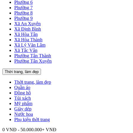
Phường 6
Phường 7
Phường 8
Phường 9
Xã An Xuyên
Xã Định Bình
Xã Hòa Tân
Xã Hòa Thành
Xã Lý Văn Lâm
Xã Tắc Vân
Phường Tân Thành
Phường Tân Xuyên
Thời trang, làm đẹp
Thời trang, làm đẹp
Quần áo
Đồng hồ
Túi xách
Mỹ phẩm
Giày dép
Nước hoa
Phụ kiện thời trang
0 VNĐ - 50.000.000+ VNĐ