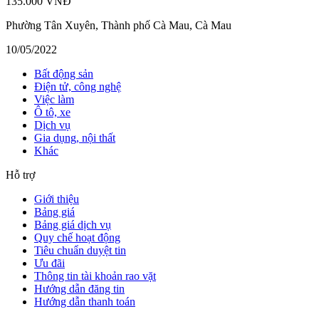
135.000 VNĐ
Phường Tân Xuyên, Thành phố Cà Mau, Cà Mau
10/05/2022
Bất động sản
Điện tử, công nghệ
Việc làm
Ô tô, xe
Dịch vụ
Gia dụng, nội thất
Khác
Hỗ trợ
Giới thiệu
Bảng giá
Bảng giá dịch vụ
Quy chế hoạt động
Tiêu chuẩn duyệt tin
Ưu đãi
Thông tin tài khoản rao vặt
Hướng dẫn đăng tin
Hướng dẫn thanh toán