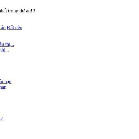
ất trong dự án!!!
 án
Đất nền
hị...
 hạn