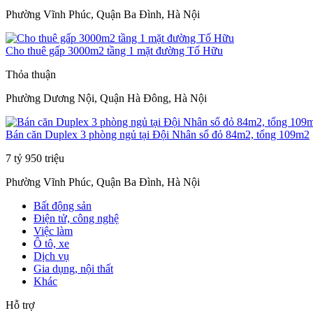
Phường Vĩnh Phúc, Quận Ba Đình, Hà Nội
Cho thuê gấp 3000m2 tầng 1 mặt đường Tố Hữu
Thỏa thuận
Phường Dương Nội, Quận Hà Đông, Hà Nội
Bán căn Duplex 3 phòng ngủ tại Đội Nhân sổ đỏ 84m2, tổng 109m2
7 tỷ 950 triệu
Phường Vĩnh Phúc, Quận Ba Đình, Hà Nội
Bất động sản
Điện tử, công nghệ
Việc làm
Ô tô, xe
Dịch vụ
Gia dụng, nội thất
Khác
Hỗ trợ