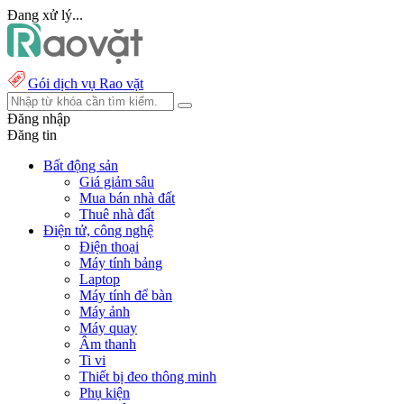
Đang xử lý...
Gói dịch vụ Rao vặt
Đăng nhập
Đăng tin
Bất động sản
Giá giảm sâu
Mua bán nhà đất
Thuê nhà đất
Điện tử, công nghệ
Điện thoại
Máy tính bảng
Laptop
Máy tính để bàn
Máy ảnh
Máy quay
Âm thanh
Ti vi
Thiết bị đeo thông minh
Phụ kiện