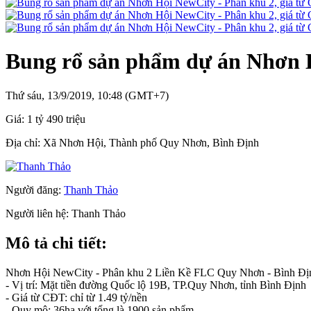
Bung rổ sản phẩm dự án Nhơn H
Thứ sáu, 13/9/2019, 10:48 (GMT+7)
Giá:
1 tỷ 490 triệu
Địa chỉ:
Xã Nhơn Hội, Thành phố Quy Nhơn, Bình Định
Người đăng:
Thanh Thảo
Người liên hệ:
Thanh Thảo
Mô tả chi tiết:
Nhơn Hội NewCity - Phân khu 2 Liền Kề FLC Quy Nhơn - Bình Đị
- Vị trí: Mặt tiền đường Quốc lộ 19B, TP.Quy Nhơn, tỉnh Bình Định
- Giá từ CĐT: chỉ từ 1.49 tỷ/nền
- Quy mô: 36ha với tổng là 1900 sản phẩm