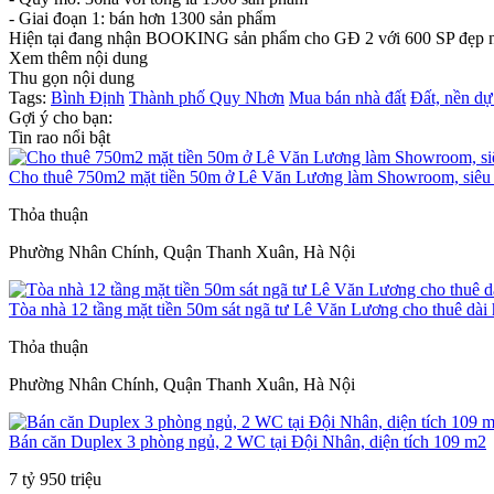
- Giai đoạn 1: bán hơn 1300 sản phẩm
Hiện tại đang nhận BOOKING sản phẩm cho GĐ 2 với 600 SP đẹp nh
Xem thêm nội dung
Thu gọn nội dung
Tags:
Bình Định
Thành phố Quy Nhơn
Mua bán nhà đất
Đất, nền dự
Gợi ý cho bạn:
Tin rao nổi bật
Cho thuê 750m2 mặt tiền 50m ở Lê Văn Lương làm Showroom, siêu t
Thỏa thuận
Phường Nhân Chính, Quận Thanh Xuân, Hà Nội
Tòa nhà 12 tầng mặt tiền 50m sát ngã tư Lê Văn Lương cho thuê dài
Thỏa thuận
Phường Nhân Chính, Quận Thanh Xuân, Hà Nội
Bán căn Duplex 3 phòng ngủ, 2 WC tại Đội Nhân, diện tích 109 m2
7 tỷ 950 triệu