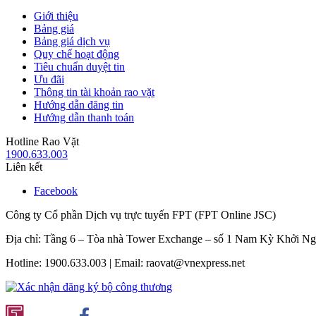
Giới thiệu
Bảng giá
Bảng giá dịch vụ
Quy chế hoạt động
Tiêu chuẩn duyệt tin
Ưu đãi
Thông tin tài khoản rao vặt
Hướng dẫn đăng tin
Hướng dẫn thanh toán
Hotline Rao Vặt
1900.633.003
Liên kết
Facebook
Công ty Cổ phần Dịch vụ trực tuyến FPT (FPT Online JSC)
Địa chỉ: Tầng 6 – Tòa nhà Tower Exchange – số 1 Nam Kỳ Khởi N
Hotline: 1900.633.003 | Email: raovat@vnexpress.net