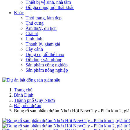
Thiết bị vệ sinh, nhà tắm
Đồ gia dụng, nội thất khác
Khác
Thời trang, làm đẹp
Thú cưng
Ẩm thực, du lịch
Giải trí
Linh tinh
Thanh lý, giảm giá
Cây cảnh
Dụng cụ, đồ thể thao
Đồ dùng văn phòng
Sản phẩm công nghiệp
Sản phẩm nông nghiệp
Trang chủ
Bình Định
Thành phố Quy Nhơn
Đất, nền dự án
Bung rổ sản phẩm dự án Nhơn Hội NewCity - Phân khu 2, gi