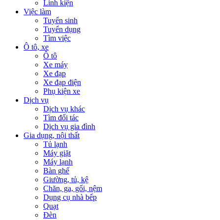
Linh kiện
Việc làm
Tuyển sinh
Tuyển dụng
Tìm việc
Ô tô, xe
Ô tô
Xe máy
Xe đạp
Xe đạp điện
Phụ kiện xe
Dịch vụ
Dịch vụ khác
Tìm đối tác
Dịch vụ gia đình
Gia dụng, nội thất
Tủ lạnh
Máy giặt
Máy lạnh
Bàn ghế
Giường, tủ, kệ
Chăn, ga, gối, nệm
Dụng cụ nhà bếp
Quạt
Đèn