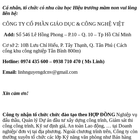
Cá nhân, tổ chức có nhu cầu học Hiệu trưởng mầm non vui lòng
liên hệ:
CÔNG TY CỔ PHẦN GIÁO DỤC & CÔNG NGHỆ VIỆT
Add:
Số 546 Lê Hồng Phong – P.10 – Q. 10 – Tp Hồ Chí Minh
Cơ sở 2: 10B Lưu Chí Hiếu, P. Tây Thạnh, Q. Tân Phú ( Cách
cổng khu công nghiệp Tân Bình 800m)
Hotline:
0974 435 600 – 0938 710 470 ( Ms Linh)
Email:
linhnguyengdcnv@gmail.com
Xin cảm ơn!
Công ty nhận tổ chức chức đào tạo theo
HỢP ĐỒNG
Nghiệp vụ
đấu thầu, Quản lý Dự án đầu tư xây dựng công trình, Giám sát thi
công công trình, Kỹ sư định giá, An toàn Lao động, … tại Doanh
nghiệp/ đơn vị tại địa phương. Ngoài chương trình trên, Công ty còn
thường xuyên tổ chức các lớp Kỹ năng văn phòng như Bán hàng