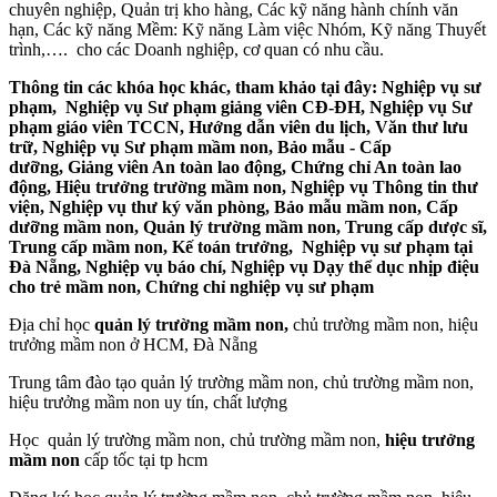
chuyên nghiệp, Quản trị kho hàng, Các kỹ năng hành chính văn
hạn, Các kỹ năng Mềm: Kỹ năng Làm việc Nhóm, Kỹ năng Thuyết
trình,…. cho các Doanh nghiệp, cơ quan có nhu cầu.
Thông tin các khóa học khác, tham khảo tại đây:
Nghiệp vụ sư
phạm
,
Nghiệp vụ Sư phạm giảng viên CĐ-ĐH
,
Nghiệp vụ Sư
phạm giáo viên TCCN
,
Hướng dẫn viên du lịch
,
Văn thư lưu
trữ
,
Nghiệp vụ Sư phạm mầm non
,
Bảo mẫu - Cấp
dưỡng
,
Giảng viên An toàn lao động
,
Chứng chỉ An toàn lao
động
,
Hiệu trưởng trường mầm non
,
Nghiệp vụ Thông tin thư
viện
,
Nghiệp vụ thư ký văn phòng
,
Bảo mẫu mầm non
,
Cấp
dưỡng mầm non
,
Quản lý trường mầm non
,
Trung cấp dược sĩ
,
Trung cấp mầm non
,
Kế toán trưởng
,
Nghiệp vụ sư phạm tại
Đà Nẵng
,
Nghiệp vụ báo chí
,
Nghiệp vụ Dạy thể dục nhịp điệu
cho trẻ mầm non
,
Chứng chỉ nghiệp vụ sư phạm
Địa chỉ học
quản lý trường mầm non,
chủ trường mầm non, hiệu
trưởng mầm non ở HCM, Đà Nẵng
Trung tâm đào tạo quản lý trường mầm non, chủ trường mầm non,
hiệu trưởng mầm non uy tín, chất lượng
Học quản lý trường mầm non, chủ trường mầm non,
hiệu trưởng
mầm non
cấp tốc tại tp hcm