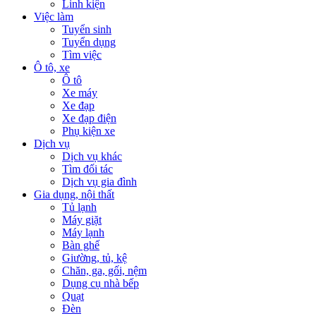
Linh kiện
Việc làm
Tuyển sinh
Tuyển dụng
Tìm việc
Ô tô, xe
Ô tô
Xe máy
Xe đạp
Xe đạp điện
Phụ kiện xe
Dịch vụ
Dịch vụ khác
Tìm đối tác
Dịch vụ gia đình
Gia dụng, nội thất
Tủ lạnh
Máy giặt
Máy lạnh
Bàn ghế
Giường, tủ, kệ
Chăn, ga, gối, nệm
Dụng cụ nhà bếp
Quạt
Đèn