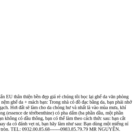
U thân thiện bền đẹp giá rẻ chúng tôi bọc lại ghế da văn phòng
lại nệm ghế da + mách bạn: Trong nhà có đồ đạc bằng da, bạn phải nhớ
gạch. Hơi đất sẽ làm cho da chóng hư và nhất là vào mùa mưa, khí
g (essence de térébenthine) có pha dấm (ba phần dầu, một phần
n không có dầu thông, bạn có thể làm theo cách thức sau: bạn cắt
hay da có đánh vẹt ni, bạn hãy làm như sau: Bạn dùng một miếng nỉ
xoay tròn. TEL: 0932.00.85.68-------0983.85.79.79 MR NGUYÊN.