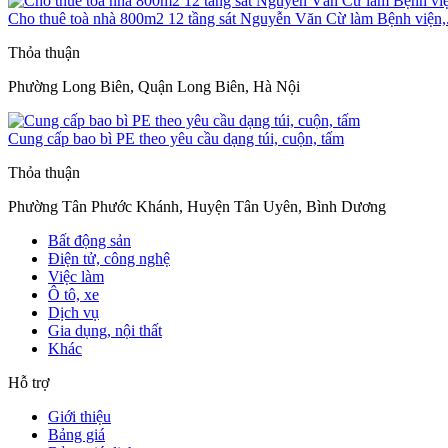
Cho thuê toà nhà 800m2 12 tầng sát Nguyễn Văn Cừ làm Bệnh viện,.
Thỏa thuận
Phường Long Biên, Quận Long Biên, Hà Nội
Cung cấp bao bì PE theo yêu cầu dạng túi, cuộn, tấm
Thỏa thuận
Phường Tân Phước Khánh, Huyện Tân Uyên, Bình Dương
Bất động sản
Điện tử, công nghệ
Việc làm
Ô tô, xe
Dịch vụ
Gia dụng, nội thất
Khác
Hỗ trợ
Giới thiệu
Bảng giá