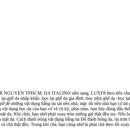
n MR NGUYEN TPHCM, DA ITALINO siêu sang, LUXF8 theo tiêu chuẩn E
ọc lại ghế da nhập khẩu -bọc lại ghế da gia đình -bọc nệm ghế da -bọc 
iờ để những vật dụng bằng da sát nền nhà, mặc dù nền nhà bạn có lát 
ật dụng bọc da của bạn có vẽ cũ kỹ, phai màu, bạn hãy dùng dầu thôn
t da. Khi chùi, bạn nhớ phải xoay tròn miếng giẻ thật đều tay. Nếu bạ
n mặt da. Cách đánh bóng vật dụng bằng da Để đánh bóng da, da trơn 
và chà thật đều. Trong khi chà, bạn cũng nhớ là phải chà theo lối 