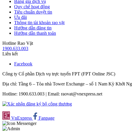
Bảng giá dịch vụ
Quy chế hoạt động
Tiêu chuẩn duyệt tin
Ưu đãi
Thông tin tài khoản rao vặt
Hướng dẫn đăng tin
Hướng dẫn thanh toán
Hotline Rao Vặt
1900.633.003
Liên kết
Facebook
Công ty Cổ phần Dịch vụ trực tuyến FPT (FPT Online JSC)
Địa chỉ: Tầng 6 – Tòa nhà Tower Exchange – số 1 Nam Kỳ Khởi N
Hotline: 1900.633.003 | Email: raovat@vnexpress.net
VnExpress
Fanpage