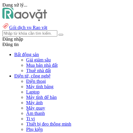
Đang xử lý...
Gói dịch vụ Rao vặt
Đăng nhập
Đăng tin
Bất động sản
Giá giảm sâu
Mua bán nhà đất
Thuê nhà đất
Điện tử, công nghệ
Điện thoại
Máy tính bảng
Laptop
Máy tính để bàn
Máy ảnh
Máy quay
Âm thanh
Ti vi
Thiết bị đeo thông minh
Phụ kiện