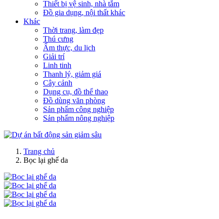
Thiết bị vệ sinh, nhà tắm
Đồ gia dụng, nội thất khác
Khác
Thời trang, làm đẹp
Thú cưng
Ẩm thực, du lịch
Giải trí
Linh tinh
Thanh lý, giảm giá
Cây cảnh
Dụng cụ, đồ thể thao
Đồ dùng văn phòng
Sản phẩm công nghiệp
Sản phẩm nông nghiệp
Trang chủ
Bọc lại ghế da