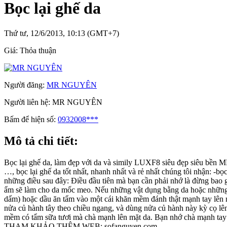
Bọc lại ghế da
Thứ tư, 12/6/2013, 10:13 (GMT+7)
Giá:
Thỏa thuận
Người đăng:
MR NGUYÊN
Người liên hệ:
MR NGUYÊN
Bấm để hiện số:
0932008***
Mô tả chi tiết:
Bọc lại ghế da, làm đẹp với da và simily LUXF8 siêu đẹp siêu bề
…, bọc lại ghế da tốt nhất, nhanh nhất và rẻ nhất chúng tôi nhận: -b
những điều sau đây: Điều đầu tiên mà bạn cần phải nhớ là đừng bao g
ẩm sẽ làm cho da mốc meo. Nếu những vật dụng bằng da hoặc những v
dấm) hoặc dầu ăn tẩm vào một cái khăn mềm đánh thật mạnh tay lên mặ
nửa củ hành tây theo chiều ngang, và dùng nửa củ hành này kỳ cọ lê
mềm có tẩm sữa tươi mà chà mạnh lên mặt da. Bạn nhớ chà mạnh tay 
THAM KHẢO THÊM WEB: sofanguyen.com