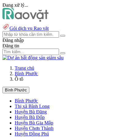
Đang xử lý...
Gói dịch vụ Rao vặt
Đăng nhập
Đăng tin
Trang chủ
Bình Phước
Ô tô
Bình Phước
Bình Phước
Thị xã Bình Long
Huyện Bù Đăng
Huyện Bù Đốp
Huyện Bù Gia Mập
Huyện Chơn Thành
Huyện Đồng Phú