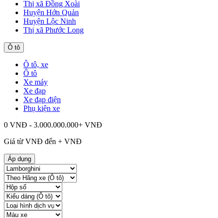
Thị xã Đồng Xoài
Huyện Hớn Quản
Huyện Lộc Ninh
Thị xã Phước Long
Ô tô
Ô tô, xe
Ô tô
Xe máy
Xe đạp
Xe đạp điện
Phụ kiện xe
0 VNĐ - 3.000.000.000+ VNĐ
Giá từ
VNĐ đến
+
VNĐ
Áp dụng