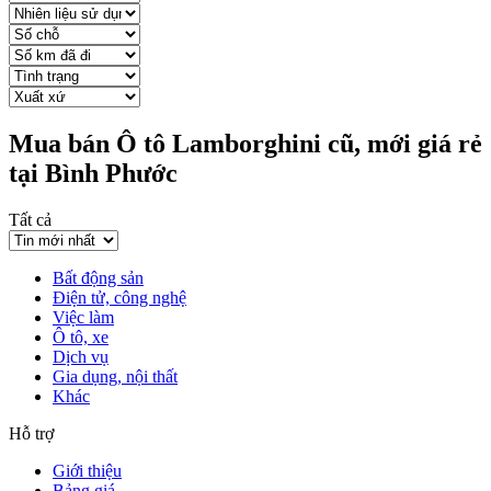
Mua bán Ô tô Lamborghini cũ, mới giá rẻ
tại Bình Phước
Tất cả
Bất động sản
Điện tử, công nghệ
Việc làm
Ô tô, xe
Dịch vụ
Gia dụng, nội thất
Khác
Hỗ trợ
Giới thiệu
Bảng giá