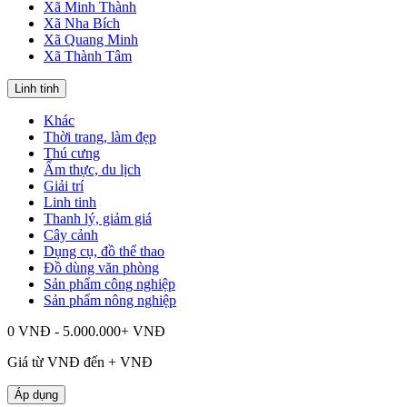
Xã Minh Thành
Xã Nha Bích
Xã Quang Minh
Xã Thành Tâm
Linh tinh
Khác
Thời trang, làm đẹp
Thú cưng
Ẩm thực, du lịch
Giải trí
Linh tinh
Thanh lý, giảm giá
Cây cảnh
Dụng cụ, đồ thể thao
Đồ dùng văn phòng
Sản phẩm công nghiệp
Sản phẩm nông nghiệp
0 VNĐ - 5.000.000+ VNĐ
Giá từ
VNĐ đến
+
VNĐ
Áp dụng