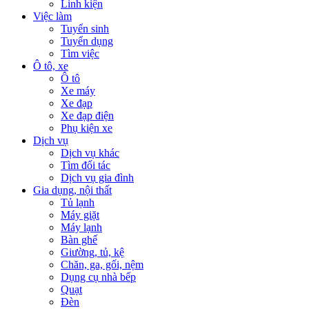
Linh kiện
Việc làm
Tuyển sinh
Tuyển dụng
Tìm việc
Ô tô, xe
Ô tô
Xe máy
Xe đạp
Xe đạp điện
Phụ kiện xe
Dịch vụ
Dịch vụ khác
Tìm đối tác
Dịch vụ gia đình
Gia dụng, nội thất
Tủ lạnh
Máy giặt
Máy lạnh
Bàn ghế
Giường, tủ, kệ
Chăn, ga, gối, nệm
Dụng cụ nhà bếp
Quạt
Đèn