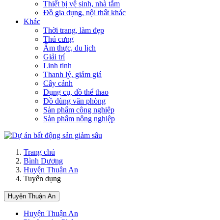
Thiết bị vệ sinh, nhà tắm
Đồ gia dụng, nội thất khác
Khác
Thời trang, làm đẹp
Thú cưng
Ẩm thực, du lịch
Giải trí
Linh tinh
Thanh lý, giảm giá
Cây cảnh
Dụng cụ, đồ thể thao
Đồ dùng văn phòng
Sản phẩm công nghiệp
Sản phẩm nông nghiệp
Trang chủ
Bình Dương
Huyện Thuận An
Tuyển dụng
Huyện Thuận An
Huyện Thuận An