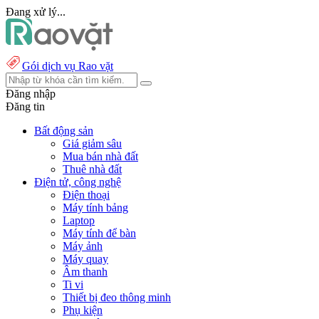
Đang xử lý...
Gói dịch vụ Rao vặt
Đăng nhập
Đăng tin
Bất động sản
Giá giảm sâu
Mua bán nhà đất
Thuê nhà đất
Điện tử, công nghệ
Điện thoại
Máy tính bảng
Laptop
Máy tính để bàn
Máy ảnh
Máy quay
Âm thanh
Ti vi
Thiết bị đeo thông minh
Phụ kiện