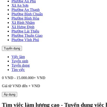
Phường An Phú
Xã An Sơn
Phường An Thạnh
Phường Bình Chuẩn
Phường Bình Hòa
Xã Bình Nhâm
Xã Hưng Định
Phường Lái Thiêu
Phường Thuận Giao
Phường Vĩnh Phú
Tuyển dụng
Việc làm
Tuyển sinh
Tuyển dụng
Tìm việc
0 VNĐ - 15.000.000+ VNĐ
Giá từ
VNĐ đến
+
VNĐ
Áp dụng
Tìm việc làm lương cao - Tuyển dụng việc