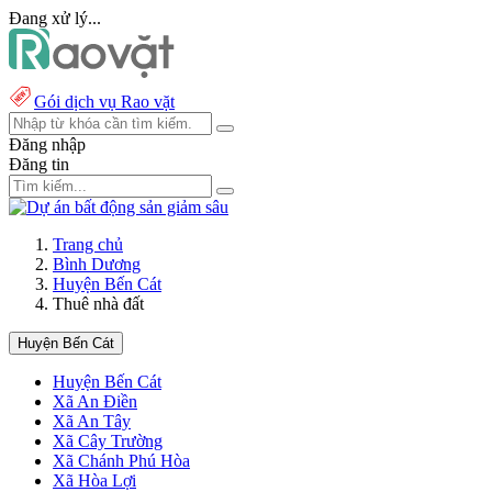
Đang xử lý...
Gói dịch vụ Rao vặt
Đăng nhập
Đăng tin
Trang chủ
Bình Dương
Huyện Bến Cát
Thuê nhà đất
Huyện Bến Cát
Huyện Bến Cát
Xã An Điền
Xã An Tây
Xã Cây Trường
Xã Chánh Phú Hòa
Xã Hòa Lợi