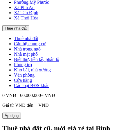
Phường Mỹ Phước
Xã Phú An
Xã Tân Định
Xã Thới Hòa
Thuê nhà đất
Thuê nhà đất
Căn hộ chung cư
Nhà trong ngõ
Nhà mặt phố
Biệt thự, liền kề, phân lô
Phòng trọ
Kho bãi, nhà xưởng
Văn phòng
Cửa hàng
Các loại BĐS khác
0 VNĐ - 60.000.000+ VNĐ
Giá từ
VNĐ đến
+
VNĐ
Áp dụng
Thuê nhà đất cũ, mới giá rẻ tại Bình