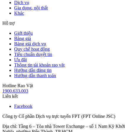
Dịch vụ
Gia dụng, nội thất
Khác
Hỗ trợ
Giới thiệu
Bảng giá
Bảng giá dịch vụ
Quy chế hoạt động
Tiêu chuẩn duyệt tin
Ưu đãi
Thông tin tài khoản rao vặt
Hướng dẫn đăng tin
Hướng dẫn thanh toán
Hotline Rao Vặt
1900.633.003
Liên kết
Facebook
Công ty Cổ phần Dịch vụ trực tuyến FPT (FPT Online JSC)
Địa chỉ: Tầng 6 – Tòa nhà Tower Exchange – số 1 Nam Kỳ Khởi
Nghĩa, phường Bến Thành, TP HCM.