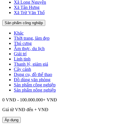
Xã Long Nguyên
Xã Tân Hưng
Xã Trừ Văn Thố
Sản phẩm công nghiệp
Khác
Thời trang, làm đẹp
Thú cưng
Ẩm thực, du lịch
Giải trí
Linh tinh
Thanh lý, giảm giá
Cây cảnh
Dụng cụ, đồ thể thao
Đồ dùng văn phòng
Sản phẩm công nghiệp
Sản phẩm nông nghiệp
0 VNĐ - 100.000.000+ VNĐ
Giá từ
VNĐ đến
+
VNĐ
Áp dụng