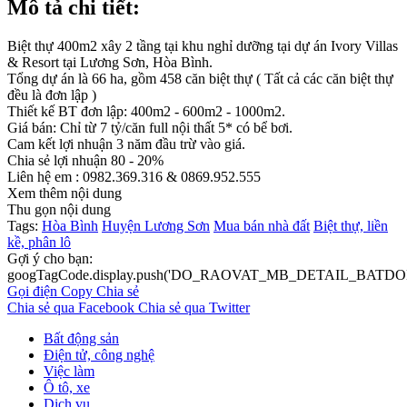
Mô tả chi tiết:
Biệt thự 400m2 xây 2 tầng tại khu nghỉ dưỡng tại dự án Ivory Villas
& Resort tại Lương Sơn, Hòa Bình.
Tổng dự án là 66 ha, gồm 458 căn biệt thự ( Tất cả các căn biệt thự
đều là đơn lập )
Thiết kế BT đơn lập: 400m2 - 600m2 - 1000m2.
Giá bán: Chỉ từ 7 tỷ/căn full nội thất 5* có bể bơi.
Cam kết lợi nhuận 3 năm đầu trừ vào giá.
Chia sẻ lợi nhuận 80 - 20%
Liên hệ em : 0982.369.316 & 0869.952.555
Xem thêm nội dung
Thu gọn nội dung
Tags:
Hòa Bình
Huyện Lương Sơn
Mua bán nhà đất
Biệt thự, liền
kề, phân lô
Gợi ý cho bạn:
googTagCode.display.push('DO_RAOVAT_MB_DETAIL_BATDO
Gọi điện
Copy
Chia sẻ
Chia sẻ qua Facebook
Chia sẻ qua Twitter
Bất động sản
Điện tử, công nghệ
Việc làm
Ô tô, xe
Dịch vụ