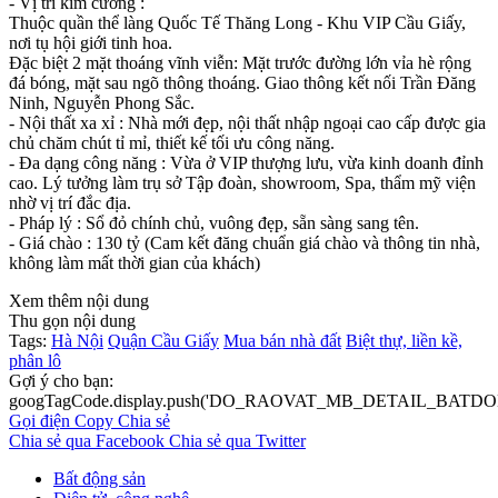
- Vị trí kim cương :
Thuộc quần thể làng Quốc Tế Thăng Long - Khu VIP Cầu Giấy,
nơi tụ hội giới tinh hoa.
Đặc biệt 2 mặt thoáng vĩnh viễn: Mặt trước đường lớn vỉa hè rộng
đá bóng, mặt sau ngõ thông thoáng. Giao thông kết nối Trần Đăng
Ninh, Nguyễn Phong Sắc.
- Nội thất xa xỉ : Nhà mới đẹp, nội thất nhập ngoại cao cấp được gia
chủ chăm chút tỉ mỉ, thiết kế tối ưu công năng.
- Đa dạng công năng : Vừa ở VIP thượng lưu, vừa kinh doanh đỉnh
cao. Lý tưởng làm trụ sở Tập đoàn, showroom, Spa, thẩm mỹ viện
nhờ vị trí đắc địa.
- Pháp lý : Sổ đỏ chính chủ, vuông đẹp, sẵn sàng sang tên.
- Giá chào : 130 tỷ (Cam kết đăng chuẩn giá chào và thông tin nhà,
không làm mất thời gian của khách)
Xem thêm nội dung
Thu gọn nội dung
Tags:
Hà Nội
Quận Cầu Giấy
Mua bán nhà đất
Biệt thự, liền kề,
phân lô
Gợi ý cho bạn:
googTagCode.display.push('DO_RAOVAT_MB_DETAIL_BATDO
Gọi điện
Copy
Chia sẻ
Chia sẻ qua Facebook
Chia sẻ qua Twitter
Bất động sản