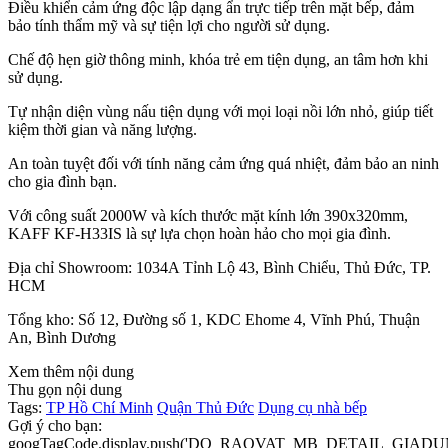
Điều khiển cảm ứng độc lập dạng ẩn trực tiếp trên mặt bếp, đảm
bảo tính thẩm mỹ và sự tiện lợi cho người sử dụng.
Chế độ hẹn giờ thông minh, khóa trẻ em tiện dụng, an tâm hơn khi
sử dụng.
Tự nhận diện vùng nấu tiện dụng với mọi loại nồi lớn nhỏ, giúp tiết
kiệm thời gian và năng lượng.
An toàn tuyệt đối với tính năng cảm ứng quá nhiệt, đảm bảo an ninh
cho gia đình bạn.
Với công suất 2000W và kích thước mặt kính lớn 390x320mm,
KAFF KF-H33IS là sự lựa chọn hoàn hảo cho mọi gia đình.
Địa chỉ Showroom: 1034A Tỉnh Lộ 43, Bình Chiểu, Thủ Đức, TP.
HCM
Tổng kho: Số 12, Đường số 1, KDC Ehome 4, Vĩnh Phú, Thuận
An, Bình Dương
Xem thêm nội dung
Thu gọn nội dung
Tags:
TP Hồ Chí Minh
Quận Thủ Đức
Dụng cụ nhà bếp
Gợi ý cho bạn:
googTagCode.display.push('DO_RAOVAT_MB_DETAIL_GIADU