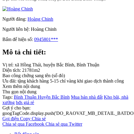
Người đăng:
Hoàng Chinh
Người liên hệ:
Hoàng Chinh
Bấm để hiện số:
0945801***
Mô tả chi tiết:
Vị trí: xã Hồng Thái, huyện Bắc Bình, Bình Thuận
Diện tích: 21781m2
Bao công chứng sang tên (sổ đỏ)
Ưu đãi: tặng khách hàng 5-15 chỉ vàng khi giao dịch thành công
Xem thêm nội dung
Thu gọn nội dung
Tags:
Bình Thuận
Huyện Bắc Bình
Mua bán nhà đất
Kho bãi, nhà
xưởng
bđs giá rẻ
Gợi ý cho bạn:
googTagCode.display.push('DO_RAOVAT_MB_DETAIL_BATDO
Gọi điện
Copy
Chia sẻ
Chia sẻ qua Facebook
Chia sẻ qua Twitter