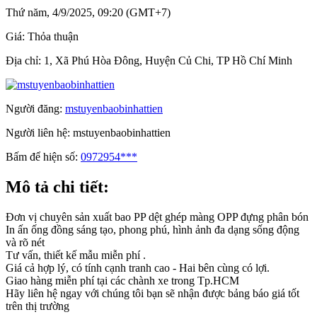
Thứ năm, 4/9/2025, 09:20 (GMT+7)
Giá:
Thỏa thuận
Địa chỉ:
1, Xã Phú Hòa Đông, Huyện Củ Chi, TP Hồ Chí Minh
Người đăng:
mstuyenbaobinhattien
Người liên hệ:
mstuyenbaobinhattien
Bấm để hiện số:
0972954***
Mô tả chi tiết:
Đơn vị chuyên sản xuất bao PP dệt ghép màng OPP đựng phân bón
In ấn ống đồng sáng tạo, phong phú, hình ảnh đa dạng sống động
và rõ nét
Tư vấn, thiết kế mẫu miễn phí .
Giá cả hợp lý, có tính cạnh tranh cao - Hai bên cùng có lợi.
Giao hàng miễn phí tại các chành xe trong Tp.HCM
Hãy liên hệ ngay với chúng tôi bạn sẽ nhận được bảng báo giá tốt
trên thị trường