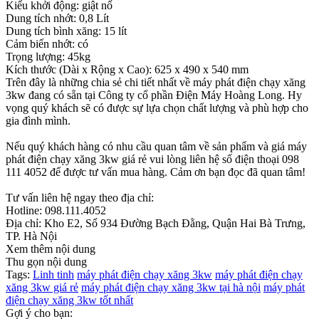
Kiểu khởi động: giật nổ
Dung tích nhớt: 0,8 Lít
Dung tích bình xăng: 15 lít
Cảm biến nhớt: có
Trọng lượng: 45kg
Kích thước (Dài x Rộng x Cao): 625 x 490 x 540 mm
Trên đây là những chia sẻ chi tiết nhất về máy phát điện chạy xăng
3kw đang có sẵn tại Công ty cổ phần Điện Máy Hoàng Long. Hy
vọng quý khách sẽ có được sự lựa chọn chất lượng và phù hợp cho
gia đình mình.
Nếu quý khách hàng có nhu cầu quan tâm về sản phẩm và giá máy
phát điện chạy xăng 3kw giá rẻ vui lòng liên hệ số điện thoại 098
111 4052 để được tư vấn mua hàng. Cảm ơn bạn đọc đã quan tâm!
Tư vấn liên hệ ngay theo địa chỉ:
Hotline: 098.111.4052
Địa chỉ: Kho E2, Số 934 Đường Bạch Đằng, Quận Hai Bà Trưng,
TP. Hà Nội
Xem thêm nội dung
Thu gọn nội dung
Tags:
Linh tinh
máy phát điện chạy xăng 3kw
máy phát điện chạy
xăng 3kw giá rẻ
máy phát điện chạy xăng 3kw tại hà nội
máy phát
điện chạy xăng 3kw tốt nhất
Gợi ý cho bạn: