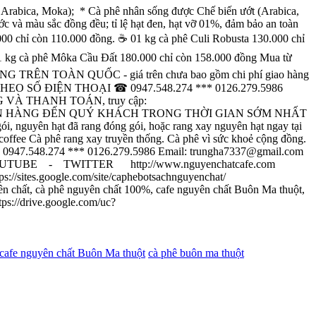
rabica, Moka); * Cà phê nhân sống được Chế biến ướt (Arabica,
ớc và màu sắc đồng đều; tỉ lệ hạt đen, hạt vỡ 01%, đảm bảo an toàn
chỉ còn 110.000 đồng. ☕ 01 kg cà phê Culi Robusta 130.000 chỉ
01 kg cà phê Môka Cầu Đất 180.000 chỉ còn 158.000 đồng Mua từ
IAO HÀNG TRÊN TOÀN QUỐC - giá trên chưa bao gồm chi phí giao hàng
Ố ĐIỆN THOẠI ☎ 0947.548.274 *** 0126.279.5986
G VÀ THANH TOÁN, truy cập:
 CHUYỂN HÀNG ĐẾN QUÝ KHÁCH TRONG THỜI GIAN SỚM NHẤT
yên hạt đã rang đóng gói, hoặc rang xay nguyên hạt ngay tại
 coffee Cà phê rang xay truyền thống. Cà phê vì sức khoẻ cộng đồng.
 0947.548.274 *** 0126.279.5986 Email: trungha7337@gmail.com
BE - TWITTER http://www.nguyenchatcafe.com
//sites.google.com/site/caphebotsachnguyenchat/
 chất, cà phê nguyên chất 100%, cafe nguyên chất Buôn Ma thuột,
s://drive.google.com/uc?
cafe nguyên chất Buôn Ma thuột
cà phê buôn ma thuột