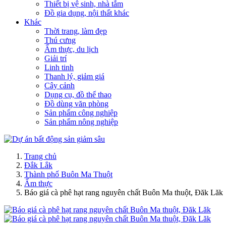
Thiết bị vệ sinh, nhà tắm
Đồ gia dụng, nội thất khác
Khác
Thời trang, làm đẹp
Thú cưng
Ẩm thực, du lịch
Giải trí
Linh tinh
Thanh lý, giảm giá
Cây cảnh
Dụng cụ, đồ thể thao
Đồ dùng văn phòng
Sản phẩm công nghiệp
Sản phẩm nông nghiệp
Trang chủ
Đắk Lắk
Thành phố Buôn Ma Thuột
Ẩm thực
Báo giá cà phê hạt rang nguyên chất Buôn Ma thuột, Đăk Lăk