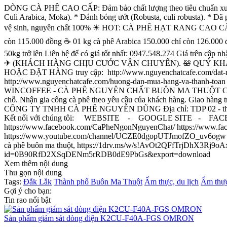
DÒNG CÀ PHÊ CAO CẤP: Đảm bảo chất lượng theo tiêu chuẩn xuất kh
Culi Arabica, Moka). * Đánh bóng ướt (Robusta, culi robusta). * Đã p
vệ sinh, nguyên chất 100% ☀ HOT: CÀ PHÊ HẠT RANG CAO CẤP: 👑 Ư
còn 115.000 đồng ☕ 01 kg cà phê Arabica 150.000 chỉ còn 126.000
50kg trở lên Liên hệ để có giá tốt nhất: 0947.548.274 Giá trên cậ
✈ (KHÁCH HÀNG CHỊU CƯỚC VẬN CHUYỂN). 🛀 QUÝ KHÁC
HOẶC ĐẶT HÀNG truy cập: http://www.nguyenchatcafe.com/
http://www.nguyenchatcafe.com/huong-dan-mua-hang-v
WINCOFFEE - CÀ PHÊ NGUYÊN CHẤT BUÔN MA THUỘT Cung cấp cà ph
chỗ. Nhận gia công cà phê theo yêu cầu của khách hàng. Giao hàng tr
CÔNG TY TNHH CÀ PHÊ NGUYỄN DŨNG Địa chỉ: TDP 02 - thị trấn P
Kết nối với chúng tôi: WEBSITE - GOOGLE SITE - 
https://www.facebook.com/CaPheNgonNguyenChat/ https://www.facebo
https://www.youtube.com/channel/UCZE0dgopUTJmofZO_uv6ogw https:
cà phê buôn ma thuột, https://1drv.ms/w/s!AvOt2QFfTrjDhX3Rj9o
id=0B90RfD2XSqDENm5rRDB0dE9PbGs&export=download
Xem thêm nội dung
Thu gọn nội dung
Tags:
Đắk Lắk
Thành phố Buôn Ma Thuột
Ẩm thực, du lịch
Ẩm thự
Gợi ý cho bạn:
Tin rao nổi bật
Sản phẩm giám sát dòng điện K2CU-F40A-FGS OMRON