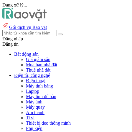
Đang xử lý...
Gói dịch vụ Rao vặt
Đăng nhập
Đăng tin
Bất động sản
Giá giảm sâu
Mua bán nhà đất
Thuê nhà đất
Điện tử, công nghệ
Điện thoại
Máy tính bảng
Laptop
Máy tính để bàn
Máy ảnh
Máy quay
Âm thanh
Ti vi
Thiết bị đeo thông minh
Phụ kiện