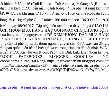
ẩu: * Sàng 16 (Culi Robusta, Culi Arabica) * Sàng 18 (Robusta, A
hân loại kích thước, bắn màu, đánh bóng... * Cà phê hạt rang kích thư
u đãi khi mua từ 10 kg trở lên: ☕ 01 Kg cà phê Robusta 125.000 
 đồng. ☕ 01 kg cà phê Culi Arabica 160.000 chỉ còn 136.000 đồng ☕
p nhật vào ngày 08/9/2017, Cập nhật liên tục khi có thay đổi giá G
H MUỐN MUA HÀNG HÃY GỌI NGAY CHO CHÚNG TÔI THEO S
dat-mua-hang-ca-phe-nguyen-chat ĐỂ XEM HƯỚNG DẪN MUA HÀN
a-thanh-toan SAU KHI XÁC NHẬN ĐƠN HÀNG, CHÚNG TÔI SẼ
ê bột sạch, thơm ngon, nguyên chất được xay sẵn đóng gói, ngu
ên toàn quốc, liên hệ để biết giá và chương trình ưu đãi tốt nhất. WIN
hước An - huyện Krông Pắc - tỉnh Đăk Lăk. Điện thoại liên hệ:
FACEBOOK - FACEBOOK2 - BLOGGER - GOOGLE+ - YOUTU
ok.com/Ca.Phe.Hat.Rang/ https://nguyenchatwin.blogspot.com/ https:
//twitter.com/trungha7337 giá cà phê hạt rang, giá cà phê nguyên
Ax0P0bxFZ https://1drv.ms/w/s!AvOt2QFfTrjDhX4crNd8k7syCLsM http
c
giá cà phê hạt rang
giá cà phê nguyên chất
cà phê nguyên chất 100%