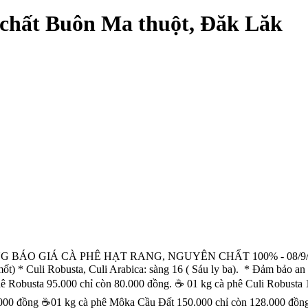
n chất Buôn Ma thuột, Đăk Lăk
 Lăk BẢNG BÁO GIÁ CÀ PHÊ HẠT RANG, NGUYÊN CHẤT 100% - 0
ly mốt) * Culi Robusta, Culi Arabica: sàng 16 ( Sáu ly ba). * Đảm 
Robusta 95.000 chỉ còn 80.000 đồng. ☕ 01 kg cà phê Culi Robusta 1
000 đồng ☕01 kg cà phê Môka Cầu Đất 150.000 chỉ còn 128.000 đồng. M