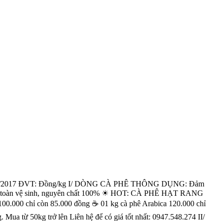
8/9/2017 ĐVT: Đồng/kg I/ DÒNG CÀ PHÊ THÔNG DỤNG: Đảm
bảo an toàn vệ sinh, nguyên chất 100% ☀ HOT: CÀ PHÊ HẠT RANG
00.000 chỉ còn 85.000 đồng ☕ 01 kg cà phê Arabica 120.000 chỉ
ua từ 50kg trở lên Liên hệ để có giá tốt nhất: 0947.548.274 II/