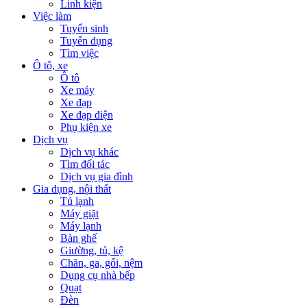
Linh kiện
Việc làm
Tuyển sinh
Tuyển dụng
Tìm việc
Ô tô, xe
Ô tô
Xe máy
Xe đạp
Xe đạp điện
Phụ kiện xe
Dịch vụ
Dịch vụ khác
Tìm đối tác
Dịch vụ gia đình
Gia dụng, nội thất
Tủ lạnh
Máy giặt
Máy lạnh
Bàn ghế
Giường, tủ, kệ
Chăn, ga, gối, nệm
Dụng cụ nhà bếp
Quạt
Đèn