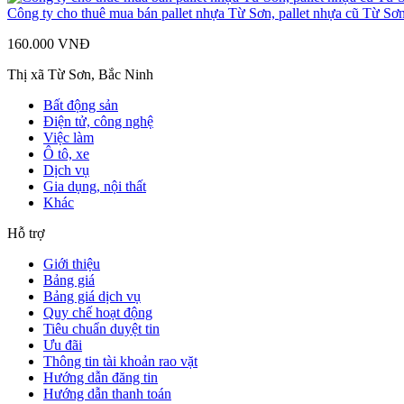
Công ty cho thuê mua bán pallet nhựa Từ Sơn, pallet nhựa cũ Từ Sơ
160.000 VNĐ
Thị xã Từ Sơn, Bắc Ninh
Bất động sản
Điện tử, công nghệ
Việc làm
Ô tô, xe
Dịch vụ
Gia dụng, nội thất
Khác
Hỗ trợ
Giới thiệu
Bảng giá
Bảng giá dịch vụ
Quy chế hoạt động
Tiêu chuẩn duyệt tin
Ưu đãi
Thông tin tài khoản rao vặt
Hướng dẫn đăng tin
Hướng dẫn thanh toán