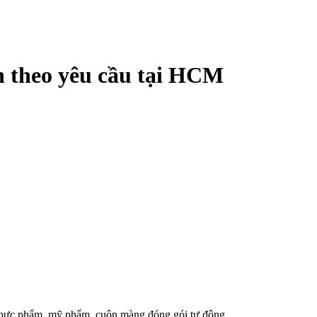
n theo yêu cầu tại HCM
thực phẩm, mỹ phẩm, cuộn màng đóng gói tự động,..