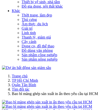
Thiết bị vệ sinh, nhà tắm
Đồ gia dụng, nội thất khác
Khác
Thời trang, làm đẹp
Thú cưng
Ẩm thực, du lịch
Giải trí
Linh tinh
Thanh lý, giảm giá
Cây cảnh
Dụng cụ, đồ thể thao
Đồ dùng văn phòng
Sản phẩm công nghiệp
Sản phẩm nông nghiệp
Trang chủ
TP Hồ Chí Minh
Quận Tân Bình
Tìm đối tác
Bao bì màng ghép sản xuất in ấn theo yêu cầu tại HCM