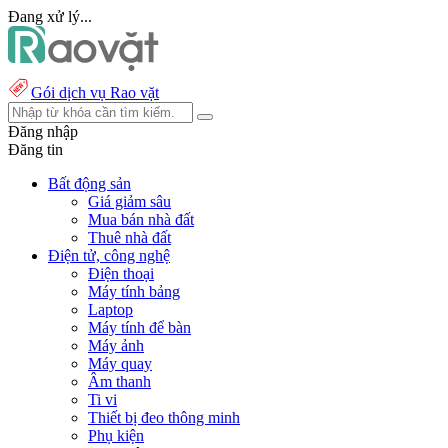
Đang xử lý...
Gói dịch vụ Rao vặt
Đăng nhập
Đăng tin
Bất động sản
Giá giảm sâu
Mua bán nhà đất
Thuê nhà đất
Điện tử, công nghệ
Điện thoại
Máy tính bảng
Laptop
Máy tính để bàn
Máy ảnh
Máy quay
Âm thanh
Ti vi
Thiết bị đeo thông minh
Phụ kiện