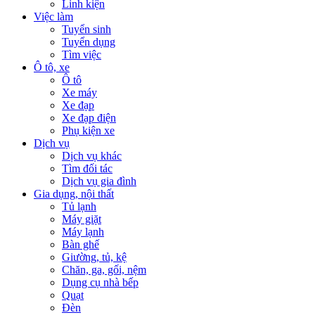
Linh kiện
Việc làm
Tuyển sinh
Tuyển dụng
Tìm việc
Ô tô, xe
Ô tô
Xe máy
Xe đạp
Xe đạp điện
Phụ kiện xe
Dịch vụ
Dịch vụ khác
Tìm đối tác
Dịch vụ gia đình
Gia dụng, nội thất
Tủ lạnh
Máy giặt
Máy lạnh
Bàn ghế
Giường, tủ, kệ
Chăn, ga, gối, nệm
Dụng cụ nhà bếp
Quạt
Đèn