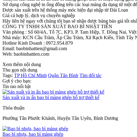
Sử dụng công nghệ in ống đồng trên các loại màng đa dạng từ một đế
Được sản xuất trên hệ thống máy móc hiện đại nhập từ Đài Loan
Giá cả hợp lý, dịch vụ chuyên nghiệp
Hãy liên hệ ngay với chúng tôi bạn sẽ nhận được bảng báo giá tốt nhấ
CÔNG TY TNHH SẢN XUẤT BAO BÌ NHẬT TIẾN
Văn phòng : Số 60/4A, Tổ 7C, KP3, P. Tam Hiệp, T. Đồng Nai, Vi
Nhà máy: KCN Cầu Tràm, Ấp Cầu Tràm, Xã Rạch Kiến, Tỉnh Tây 
Hotline Kinh Doanh : 0972.954.879
Email: baobinhattien@gmail.com
Web: baobinhattien.com
Xem thêm nội dung
Thu gọn nội dung
Tags:
TP Hồ Chí Minh
Quận Tân Bình
Tìm đối tác
Gợi ý cho bạn:
Tin rao nổi bật
Sản xuất và in ấn bao bì màng ghép hỗ trợ thiết kế
Thỏa thuận
Phường Tân Phước Khánh, Huyện Tân Uyên, Bình Dương
Bao bì nhựa, bao bì màng ghép