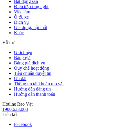
Bất động sản
Điện tử, công nghệ
Việc làm
Ô tô, xe
Dịch vụ
Gia dụng, nội thất
Khác
Hỗ trợ
Giới thiệu
Bảng giá
Bảng giá dịch vụ
Quy chế hoạt động
Tiêu chuẩn duyệt tin
Ưu đãi
Thông tin tài khoản rao vặt
Hướng dẫn đăng tin
Hướng dẫn thanh toán
Hotline Rao Vặt
1900.633.003
Liên kết
Facebook