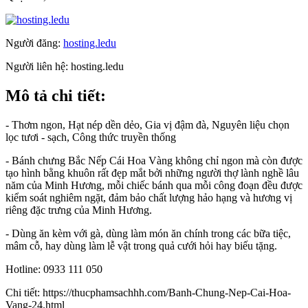
Người đăng:
hosting.ledu
Người liên hệ:
hosting.ledu
Mô tả chi tiết:
- Thơm ngon, Hạt nép dền dẻo, Gia vị đậm đà, Nguyên liệu chọn
lọc tươi - sạch, Công thức truyền thống
- Bánh chưng Bắc Nếp Cái Hoa Vàng không chỉ ngon mà còn được
tạo hình bằng khuôn rất đẹp mắt bởi những người thợ lành nghề lâu
năm của Minh Hương, mỗi chiếc bánh qua mỗi công đoạn đều được
kiểm soát nghiêm ngặt, đảm bảo chất lượng hảo hạng và hương vị
riêng đặc trưng của Minh Hương.
- Dùng ăn kèm với gà, dùng làm món ăn chính trong các bữa tiệc,
mâm cỗ, hay dùng làm lễ vật trong quả cưới hỏi hay biếu tặng.
Hotline: 0933 111 050
Chi tiết: https://thucphamsachhh.com/Banh-Chung-Nep-Cai-Hoa-
Vang-24.html