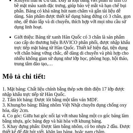
Khuyến mãi & Ưu đãi:
Đây là loại bảng viết phấn từ tính có
bề mặt màu xanh đặc trưng, giúp bảo vệ mắt và hạn chế bụi
phấn. Bảng có khả năng hút nam châm và gắn tài liệu dễ
dàng. Sản phẩm được thiết kế dạng bảng đứng có 3 chân, gọn
nhẹ, dễ tháo lắp và di chuyển, thích hợp với mọi nhu cầu sử
dụng linh hoạt.
Giới thiệu:
Bảng từ xanh Hàn Quốc có 3 chân là sản phẩm
cao cấp do thương hiệu BAVICO phân phối, được nhập khẩu
trực tiếp mặt bảng từ Hàn Quốc. Thiết kế hiện đại, tiện dụng
với chân bảng vững chắc, dễ dàng di chuyển và phù hợp cho
nhiều không gian sử dụng như lớp học, phòng họp, hội thảo,
trung tâm đào tạo,…
Mô tả chi tiết:
1. Mặt bảng: Chất liệu chính bằng thép sơn tĩnh điện 17 lớp được
nhập khẩu trực tiếp từ Hàn Quốc.
2. Tấm lót bảng: Ðược lót bằng một tấm ván MDF.
3. Khung/bo bảng: Bằng nhôm Việt Nhật chuyên dụng chống oxy
hóa, dày 2cm.
4. Co góc: Giữa hai góc nối lại với nhau bằng một co góc bảng làm
bằng nhựa, góc bảng đẹp và hài hòa với khung bảng.
5. Khay đựng phấn: Được làm bằng nhôm, có bo nhựa 2 đầu. Được
thiết kế để đặt bút viết, khăn lau bảng, hoặc nam châm.