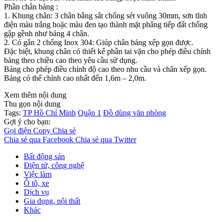
Phần chân bảng :
1. Khung chân: 3 chân bằng sắt chống sét vuông 30mm, sơn tĩnh
điện màu trắng hoặc màu đen tạo thành mặt phẳng tiếp đất chống
gập gềnh như bảng 4 chân.
2. Có gắn 2 chống Inox 304: Giúp chân bảng xếp gọn được.
Đặc biệt, khung chân có thiết kế phần tai vặn cho phép điều chỉnh
bảng theo chiều cao theo yêu cầu sử dụng.
Bảng cho phép điều chỉnh độ cao theo nhu cầu và chân xếp gọn.
Bảng có thể chỉnh cao nhất đến 1,6m – 2,0m.
Xem thêm nội dung
Thu gọn nội dung
Tags:
TP Hồ Chí Minh
Quận 1
Đồ dùng văn phòng
Gợi ý cho bạn:
Gọi điện
Copy
Chia sẻ
Chia sẻ qua Facebook
Chia sẻ qua Twitter
Bất động sản
Điện tử, công nghệ
Việc làm
Ô tô, xe
Dịch vụ
Gia dụng, nội thất
Khác