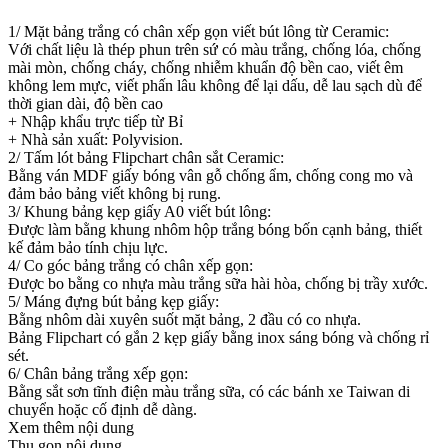
1/ Mặt bảng trắng có chân xếp gọn viết bút lông từ Ceramic:
Với chất liệu là thép phun trên sứ có màu trắng, chống lóa, chống
mài mòn, chống cháy, chống nhiễm khuẩn độ bền cao, viết êm
không lem mực, viết phấn lâu không để lại dấu, dễ lau sạch dù để
thời gian dài, độ bền cao
+ Nhập khẩu trực tiếp từ Bỉ
+ Nhà sản xuất: Polyvision.
2/ Tấm lót bảng Flipchart chân sắt Ceramic:
Bằng ván MDF giấy bóng vân gỗ chống ẩm, chống cong mo và
đảm bảo bảng viết không bị rung.
3/ Khung bảng kẹp giấy A0 viết bút lông:
Được làm bằng khung nhôm hộp trắng bóng bốn cạnh bảng, thiết
kế đảm bảo tính chịu lực.
4/ Co góc bảng trắng có chân xếp gọn:
Được bo bằng co nhựa màu trắng sữa hài hòa, chống bị trầy xước.
5/ Máng đựng bút bảng kẹp giấy:
Bằng nhôm dài xuyên suốt mặt bảng, 2 đầu có co nhựa.
Bảng Flipchart có gắn 2 kẹp giấy bằng inox sáng bóng và chống rỉ
sét.
6/ Chân bảng trắng xếp gọn:
Bằng sắt sơn tĩnh điện màu trắng sữa, có các bánh xe Taiwan di
chuyển hoặc cố định dễ dàng.
Xem thêm nội dung
Thu gọn nội dung