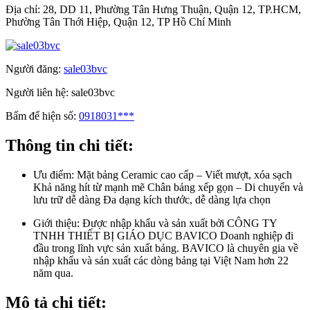
Địa chỉ:
28, DD 11, Phường Tân Hưng Thuận, Quận 12, TP.HCM,
Phường Tân Thới Hiệp, Quận 12, TP Hồ Chí Minh
Người đăng:
sale03bvc
Người liên hệ:
sale03bvc
Bấm để hiện số:
0918031***
Thông tin chi tiết:
Ưu điểm:
Mặt bảng Ceramic cao cấp – Viết mượt, xóa sạch
Khả năng hít từ mạnh mẽ Chân bảng xếp gọn – Di chuyển và
lưu trữ dễ dàng Đa dạng kích thước, dễ dàng lựa chọn
Giới thiệu:
Được nhập khẩu và sản xuất bởi CÔNG TY
TNHH THIẾT BỊ GIÁO DỤC BAVICO Doanh nghiệp đi
đầu trong lĩnh vực sản xuất bảng. BAVICO là chuyên gia về
nhập khẩu và sản xuất các dòng bảng tại Việt Nam hơn 22
năm qua.
Mô tả chi tiết: