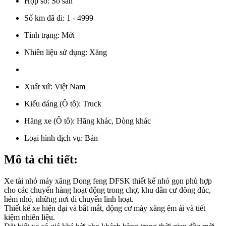
Hộp số:
Số sàn
Số km đã đi:
1 - 4999
Tình trạng:
Mới
Nhiên liệu sử dụng:
Xăng
Xuất xứ:
Việt Nam
Kiểu dáng (Ô tô):
Truck
Hãng xe (Ô tô):
Hãng khác, Dòng khác
Loại hình dịch vụ:
Bán
Mô tả chi tiết:
Xe tải nhỏ máy xăng Dong feng DFSK thiết kế nhỏ gọn phù hợp
cho các chuyến hàng hoạt động trong chợ, khu dân cư đông đúc,
hẻm nhỏ, những nơi di chuyển linh hoạt.
Thiết kế xe hiện đại và bắt mắt, động cơ máy xăng êm ái và tiết
kiệm nhiên liệu.