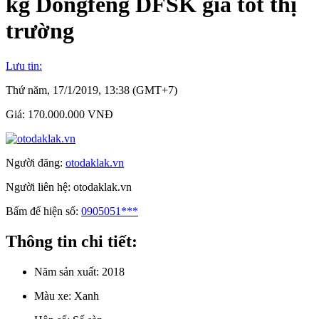
kg Dongfeng DFSK giá tốt thị
trường
Lưu tin:
Thứ năm, 17/1/2019, 13:38 (GMT+7)
Giá:
170.000.000 VNĐ
Người đăng:
otodaklak.vn
Người liên hệ:
otodaklak.vn
Bấm để hiện số:
0905051***
Thông tin chi tiết:
Năm sản xuất:
2018
Màu xe:
Xanh