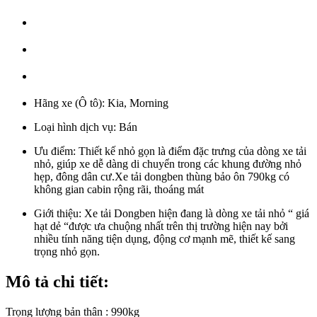
Hãng xe (Ô tô):
Kia, Morning
Loại hình dịch vụ:
Bán
Ưu điểm:
Thiết kế nhỏ gọn là điểm đặc trưng của dòng xe tải
nhỏ, giúp xe dễ dàng di chuyển trong các khung đường nhỏ
hẹp, đông dân cư.Xe tải dongben thùng bảo ôn 790kg có
không gian cabin rộng rãi, thoáng mát
Giới thiệu:
Xe tải Dongben hiện đang là dòng xe tải nhỏ “ giá
hạt dẻ “được ưa chuộng nhất trên thị trường hiện nay bởi
nhiều tính năng tiện dụng, động cơ mạnh mẽ, thiết kế sang
trọng nhỏ gọn.
Mô tả chi tiết:
Trọng lượng bản thân : 990kg