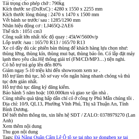
Tải trọng cho phép chở : 790kg
Kích thước xe (DxRxC) : 4280 x 1550 x 2255 mm
Kích thước lòng thùng : 2470 x 1470 x 1500 mm
Vết bánh xe trước/ sau : 1285/1290 mm
Nhãn hiệu động cơ : LJ465Q-2AE6
Thể tích : 1051 cm3
Công suất lớn nhất /tốc độ quay : 45kW/5600v/p
Lốp trước /sau : 165/70 R13 / 165/70 R13
Xe có đầy đủ các phiên bản thùng để khách hàng lựa chọn như:
thùng lững, thùng kín, thùng mui bạt, thùng bảo ôn. Có lắp đặt máy
lạnh theo yêu cầu.Hệ thống giải trí (FM/CD/MP3…) tiện nghi.
Có hỗ trợ trả góp lên đến 80%
Giảm ngay 5-10 triệu khi đến showroom xem xe .
Hỗ trợ làm thủ tục, hồ sơ vay vốn ngân hàng nhanh chóng và thủ
tục đơn giản nhất.
Hỗ trợ thủ tục đăng ký đăng kiểm.
Bảo hành 5 năm hoặc 100.000km và giao xe tận nhà .
Cùng nhiều quà tặng hấp dẫn chỉ có ở công ty Phú Mẫn chúng tôi .
Địa chỉ: 10/9, QL13, Phường Vĩnh Phú, Thị xã Thuận An, Tỉnh
Bình Dương.
Để biết thêm thông tin, xin liên hệ SĐT / ZALO: 0378979270 (Lan
Anh)
Xem thêm nội dung
Thu gọn nội dung
Tags:
Đà Nẵng
Quận Cẩm Lệ
Ô tô
xe tai nho
xe dongben
xe tai