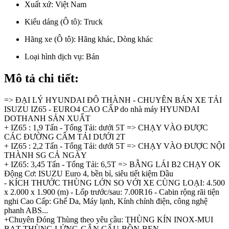
Xuất xứ:
Việt Nam
Kiểu dáng (Ô tô):
Truck
Hãng xe (Ô tô):
Hãng khác, Dòng khác
Loại hình dịch vụ:
Bán
Mô tả chi tiết:
=> ĐẠI LÝ HYUNDAI ĐÔ THÀNH - CHUYÊN BÁN XE TẢI
ISUZU IZ65 - EURO4 CAO CẤP do nhà máy HYUNDAI
DOTHANH SẢN XUẤT
+ IZ65 : 1,9 Tấn - Tổng Tải: dưới 5T => CHẠY VÀO ĐƯỢC
CÁC ĐƯỜNG CẤM TẢI DƯỚI 2T
+ IZ65 : 2,2 Tấn - Tổng Tải: dưới 5T => CHẠY VÀO ĐƯỢC NỘI
THÀNH SG CẢ NGÀY
+ IZ65: 3,45 Tấn - Tổng Tải: 6,5T => BẰNG LÁI B2 CHẠY OK
Động Cơ: ISUZU Euro 4, bền bỉ, siêu tiết kiệm Dầu
- KÍCH THƯỚC THÙNG LỚN SO VỚI XE CÙNG LOẠI: 4.500
x 2.000 x 1.900 (m) - Lốp trước/sau: 7.00R16 - Cabin rộng rãi tiện
nghi Cao Cấp: Ghế Da, Máy lạnh, Kính chỉnh điện, công nghệ
phanh ABS...
+Chuyên Đóng Thùng theo yêu cầu: THÙNG KÍN INOX-MUI
BẠT-THÙNG LỬNG-GẮN CẨU-BỒN-BEN...