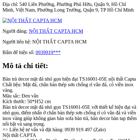
Địa chỉ:
540 Liên Phường, Phường Phú Hữu, Quận 9, Hồ Chí
Minh, Việt Nam, Phường Long Trường, Quận 9, TP Hồ Chí Minh
Người đăng:
NỘI THẤT CAPTA HCM
Người liên hệ:
NỘI THẤT CAPTA HCM
Bấm để hiện số:
0939919***
Mô tả chi tiết:
Bàn trà decor mặt đá nhỏ gọn hiện đại TS16001-05E nội thất Capta
Chất liệu: Mặt đá, chân bàn thép sơn chống rỉ vân đá, có viền inox
vàng.
Màu sắc: Đen vân
Kích thước: 50*H52 cm
Bàn trà decor mặt đá nhỏ gọn TS16001-05E với thiết kế hiện đại và
nhỏ gọn, điểm nhấn ở chân bàn thép sơn chống rỉ có vân đá và viền
inox vàng giúp không gian bàn sofa bàn trà, bàn decor bàn tap thêm
nổi bật và sang trọng.
=> Liên hệ tư vấn và đặt hàng: 0939 919 497 (Zalo)
Nội thất CAPTA