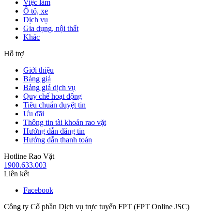
Việc làm
Ô tô, xe
Dịch vụ
Gia dụng, nội thất
Khác
Hỗ trợ
Giới thiệu
Bảng giá
Bảng giá dịch vụ
Quy chế hoạt động
Tiêu chuẩn duyệt tin
Ưu đãi
Thông tin tài khoản rao vặt
Hướng dẫn đăng tin
Hướng dẫn thanh toán
Hotline Rao Vặt
1900.633.003
Liên kết
Facebook
Công ty Cổ phần Dịch vụ trực tuyến FPT (FPT Online JSC)