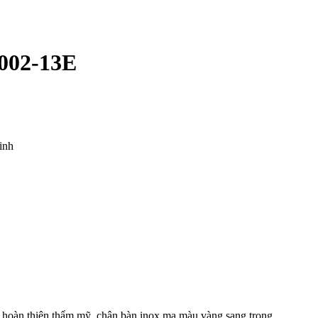
1002-13E
inh
n hoàn thiện thẩm mỹ, chân bàn inox mạ màu vàng sang trọng