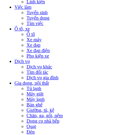
Linh kiện
Việc làm
Tuyển sinh
Tuyển dụng
Tìm việc
Ô tô, xe
Ô tô
Xe máy
Xe đạp
Xe đạp điện
Phụ kiện xe
Dịch vụ
Dịch vụ khác
Tìm đối tác
Dịch vụ gia đình
Gia dụng, nội thất
Tủ lạnh
Máy giặt
Máy lạnh
Bàn ghế
Giường, tủ, kệ
Chăn, ga, gối, nệm
Dụng cụ nhà bếp
Quạt
Đèn