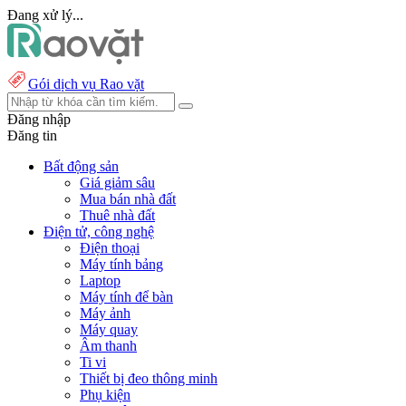
Đang xử lý...
Gói dịch vụ Rao vặt
Đăng nhập
Đăng tin
Bất động sản
Giá giảm sâu
Mua bán nhà đất
Thuê nhà đất
Điện tử, công nghệ
Điện thoại
Máy tính bảng
Laptop
Máy tính để bàn
Máy ảnh
Máy quay
Âm thanh
Ti vi
Thiết bị đeo thông minh
Phụ kiện