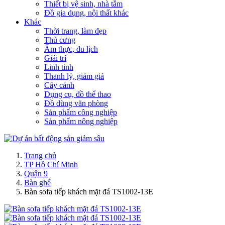
Thiết bị vệ sinh, nhà tắm
Đồ gia dụng, nội thất khác
Khác
Thời trang, làm đẹp
Thú cưng
Ẩm thực, du lịch
Giải trí
Linh tinh
Thanh lý, giảm giá
Cây cảnh
Dụng cụ, đồ thể thao
Đồ dùng văn phòng
Sản phẩm công nghiệp
Sản phẩm nông nghiệp
Trang chủ
TP Hồ Chí Minh
Quận 9
Bàn ghế
Bàn sofa tiếp khách mặt đá TS1002-13E