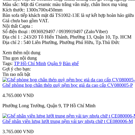
Màu sắc: Mặt đá Ceramic màu trắng vân mây, chân Inox mạ vàng
Kích thước: 1300x700x450mm
Bàn sofa tiếp khách mặt đá TS1002-13E là sự kết hợp hoàn hảo giữa t
Giá chưa bao gồm VAT.
Nội thất Capta :
Số điện thoại : 0936929497 / 0939919497 (Zalo/Viber)
Địa chỉ 1 : 243/20 Tô Hiến Thành, Phường 13, Quận 10, Tp. HCM
Địa chỉ 2 : 540 Liên Phường, Phường Phú Hữu, Tp.Thủ Đức
Xem thêm nội dung
Thu gọn nội dung
Tags:
TP Hồ Chí Minh
Quận 9
Bàn ghế
Gợi ý cho bạn:
Tin rao nổi bật
Ghế phòng họp chân thép quỳ nệm bọc giả da cao cấp CV080005-P
4.765.000 VNĐ
Phường Long Trường, Quận 9, TP Hồ Chí Minh
Ghế nhân viên lưng lưới trung nệm vải tay nhựa chữ t CE080006-M
3.765.000 VNĐ