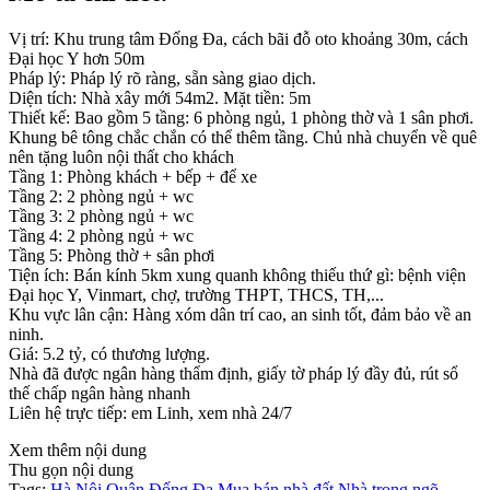
Vị trí: Khu trung tâm Đống Đa, cách bãi đỗ oto khoảng 30m, cách
Đại học Y hơn 50m
Pháp lý: Pháp lý rõ ràng, sẵn sàng giao dịch.
Diện tích: Nhà xây mới 54m2. Mặt tiền: 5m
Thiết kế: Bao gồm 5 tầng: 6 phòng ngủ, 1 phòng thờ và 1 sân phơi.
Khung bê tông chắc chắn có thể thêm tầng. Chủ nhà chuyển về quê
nên tặng luôn nội thất cho khách
Tầng 1: Phòng khách + bếp + để xe
Tầng 2: 2 phòng ngủ + wc
Tầng 3: 2 phòng ngủ + wc
Tầng 4: 2 phòng ngủ + wc
Tầng 5: Phòng thờ + sân phơi
Tiện ích: Bán kính 5km xung quanh không thiếu thứ gì: bệnh viện
Đại học Y, Vinmart, chợ, trường THPT, THCS, TH,...
Khu vực lân cận: Hàng xóm dân trí cao, an sinh tốt, đảm bảo về an
ninh.
Giá: 5.2 tỷ, có thương lượng.
Nhà đã được ngân hàng thẩm định, giấy tờ pháp lý đầy đủ, rút sổ
thế chấp ngân hàng nhanh
Liên hệ trực tiếp: em Linh, xem nhà 24/7
Xem thêm nội dung
Thu gọn nội dung
Tags:
Hà Nội
Quận Đống Đa
Mua bán nhà đất
Nhà trong ngõ