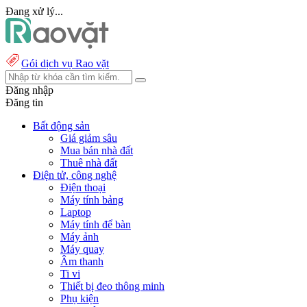
Đang xử lý...
Gói dịch vụ Rao vặt
Đăng nhập
Đăng tin
Bất động sản
Giá giảm sâu
Mua bán nhà đất
Thuê nhà đất
Điện tử, công nghệ
Điện thoại
Máy tính bảng
Laptop
Máy tính để bàn
Máy ảnh
Máy quay
Âm thanh
Ti vi
Thiết bị đeo thông minh
Phụ kiện