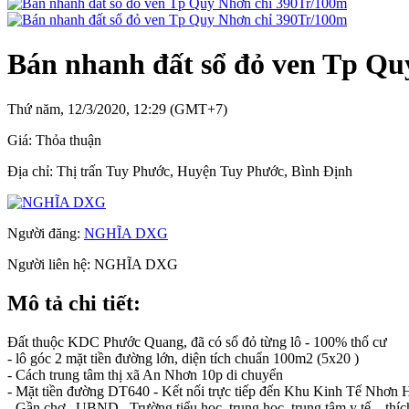
Bán nhanh đất sổ đỏ ven Tp Qu
Thứ năm, 12/3/2020, 12:29 (GMT+7)
Giá:
Thỏa thuận
Địa chỉ:
Thị trấn Tuy Phước, Huyện Tuy Phước, Bình Định
Người đăng:
NGHĨA DXG
Người liên hệ:
NGHĨA DXG
Mô tả chi tiết:
Đất thuộc KDC Phước Quang, đã có sổ đỏ từng lô - 100% thổ cư
- lô góc 2 mặt tiền đường lớn, diện tích chuẩn 100m2 (5x20 )
- Cách trung tâm thị xã An Nhơn 10p di chuyển
- Mặt tiền đường DT640 - Kết nối trực tiếp đến Khu Kinh Tế Nhơn 
- Gần chợ , UBND , Trường tiểu học, trung học, trung tâm y tế .. thí