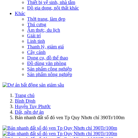
Thiết bị vệ sinh, nhà tắm
Đồ gia dụng, nội thất khác
Khác
Thời trang, làm đẹp
Thú cưng
Ẩm thực, du lịch
Giải trí
Linh tinh
Thanh lý, giảm giá
Cây cảnh
Dụng cụ, đồ thể thao
Đồ dùng văn phòng
Sản phẩm công nghiệp
Sản phẩm nông nghiệp
Trang chủ
Bình Định
Huyện Tuy Phước
Đất, nền dự án
Bán nhanh đất sổ đỏ ven Tp Quy Nhơn chỉ 390Tr/100m