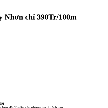
y Nhơn chỉ 390Tr/100m
Hội
ch hợp để ở hoặc xây phòng trọ, khách sạn