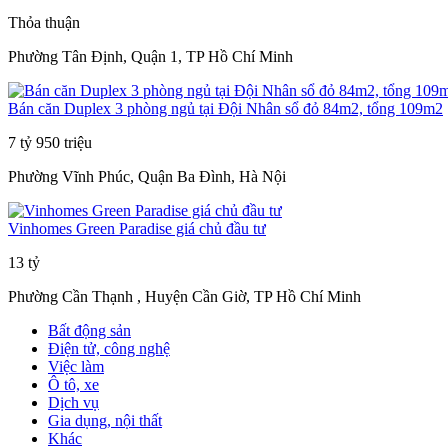
Thỏa thuận
Phường Tân Định, Quận 1, TP Hồ Chí Minh
Bán căn Duplex 3 phòng ngủ tại Đội Nhân sổ đỏ 84m2, tổng 109m2
7 tỷ 950 triệu
Phường Vĩnh Phúc, Quận Ba Đình, Hà Nội
Vinhomes Green Paradise giá chủ đầu tư
13 tỷ
Phường Cần Thạnh , Huyện Cần Giờ, TP Hồ Chí Minh
Bất động sản
Điện tử, công nghệ
Việc làm
Ô tô, xe
Dịch vụ
Gia dụng, nội thất
Khác