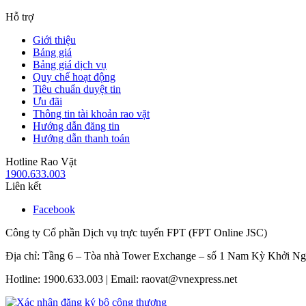
Hỗ trợ
Giới thiệu
Bảng giá
Bảng giá dịch vụ
Quy chế hoạt động
Tiêu chuẩn duyệt tin
Ưu đãi
Thông tin tài khoản rao vặt
Hướng dẫn đăng tin
Hướng dẫn thanh toán
Hotline Rao Vặt
1900.633.003
Liên kết
Facebook
Công ty Cổ phần Dịch vụ trực tuyến FPT (FPT Online JSC)
Địa chỉ: Tầng 6 – Tòa nhà Tower Exchange – số 1 Nam Kỳ Khởi N
Hotline: 1900.633.003 | Email: raovat@vnexpress.net