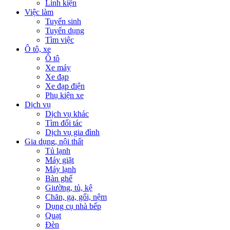
Linh kiện
Việc làm
Tuyển sinh
Tuyển dụng
Tìm việc
Ô tô, xe
Ô tô
Xe máy
Xe đạp
Xe đạp điện
Phụ kiện xe
Dịch vụ
Dịch vụ khác
Tìm đối tác
Dịch vụ gia đình
Gia dụng, nội thất
Tủ lạnh
Máy giặt
Máy lạnh
Bàn ghế
Giường, tủ, kệ
Chăn, ga, gối, nệm
Dụng cụ nhà bếp
Quạt
Đèn