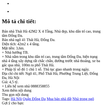
Mô tả chi tiết:
Bán nhà Thái Hà 42M2 X 4 Tầng, Nhà đẹp, khu dân trí cao, trung
tâm Đống Đa.
Bán nhà ngõ 41 Thái Hà, Đống Đa.
Diện tích: 42m2 x 4 tầng.
Mặt tiền: 3,6m.
+ Nhà hướng TB.
+ Nhà nằm trong khu dân trí cao, trung tâm Đống Đa, hiện trạng
nhà 4 tầng xây dựng rất chắc chắn, đường trước nhà thoáng, xe ba
gác qua nhà, 100m ra phố Thái Hà.
+ Pháp lý sổ đỏ 1 chủ 1 sổ. Thủ tục giao nhanh trong ngày.
Địa chỉ chi tiết: Ngõ 41, Phố Thái Hà, Phường Trung Liệt, Đống
Đa, Hà Nội
Giá: 4,5 tỷ.
+ Liên hệ xem nhà 0888358855
Xem thêm nội dung
Thu gọn nội dung
Tags:
Hà Nội
Quận Đống Đa
Mua bán nhà đất
Nhà trong ngõ
Gợi ý cho bạn: