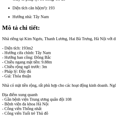
Diện tích căn hộ(m²):
193
Hướng nhà:
Tây Nam
Mô tả chi tiết:
Nhà riêng tại Kim Ngưu, Thanh Lương, Hai Bà Trưng, Hà Nội với diện
- Diện tích: 193m2
- Hướng cửa chính: Tây Nam
- Hướng ban công: Đông Bắc
- Chiều ngang mặt tiền: 9.88m
- Chiều rộng ngõ trước: 3m
- Pháp lý: Đầy đủ
- Giá: Thỏa thuận
Nhà có mặt tiền rộng, rất phù hợp cho các hoạt động kinh doanh. Ng
Địa điểm xung quanh
- Gần bệnh viện Trung ương quân đội 108
- Bệnh viện đa khoa Hà Nội
- Công viên Thống nhất
- Công viên Tuổi trẻ Thủ đô