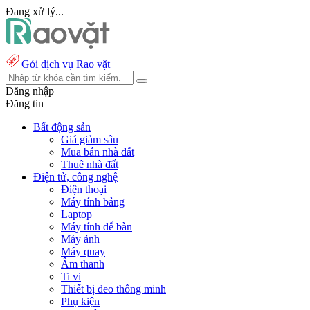
Đang xử lý...
Gói dịch vụ Rao vặt
Đăng nhập
Đăng tin
Bất động sản
Giá giảm sâu
Mua bán nhà đất
Thuê nhà đất
Điện tử, công nghệ
Điện thoại
Máy tính bảng
Laptop
Máy tính để bàn
Máy ảnh
Máy quay
Âm thanh
Ti vi
Thiết bị đeo thông minh
Phụ kiện