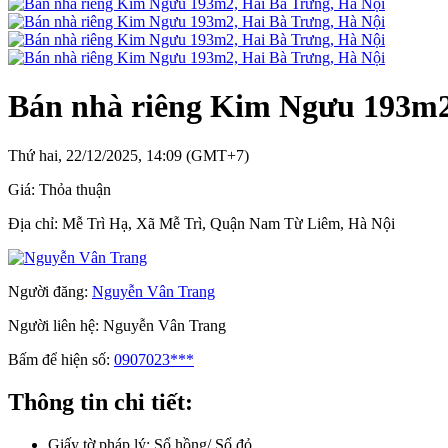
Bán nhà riêng Kim Ngưu 193m2
Thứ hai, 22/12/2025, 14:09 (GMT+7)
Giá:
Thỏa thuận
Địa chỉ:
Mễ Trì Hạ, Xã Mễ Trì, Quận Nam Từ Liêm, Hà Nội
Người đăng:
Nguyễn Vân Trang
Người liên hệ:
Nguyễn Vân Trang
Bấm để hiện số:
0907023***
Thông tin chi tiết:
Giấy tờ pháp lý:
Sổ hồng/ Sổ đỏ