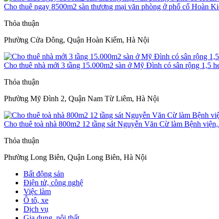
Cho thuê ngay 8500m2 sàn thương mại văn phòng ở phố cổ Hoàn K
Thỏa thuận
Phường Cửa Đông, Quận Hoàn Kiếm, Hà Nội
Cho thuê nhà mới 3 tầng 15.000m2 sàn ở Mỹ Đình có sân rộng 1,5 h
Thỏa thuận
Phường Mỹ Đình 2, Quận Nam Từ Liêm, Hà Nội
Cho thuê toà nhà 800m2 12 tầng sát Nguyễn Văn Cừ làm Bệnh viện,.
Thỏa thuận
Phường Long Biên, Quận Long Biên, Hà Nội
Bất động sản
Điện tử, công nghệ
Việc làm
Ô tô, xe
Dịch vụ
Gia dụng, nội thất