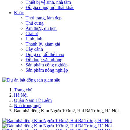
Thiết bị vệ sinh, nhà tắm
Đồ gia dụng, nội thất khác
Khác
Thời trang, làm đẹp
Thú cưng
Ẩm thực, du lịch
Giải trí
Linh tinh
Thanh lý, giảm giá
Cây cảnh
Dụng cụ, đồ thể thao
Đồ dùng văn phòng
Sản phẩm công nghiệp
Sản phẩm nông nghiệp
Trang chủ
Hà Nội
Quận Nam Từ Liêm
Nhà trong ngõ
Bán nhà riêng Kim Ngưu 193m2, Hai Bà Trưng, Hà Nội