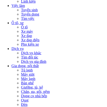
Linh kiện
Việc làm
Tuyển sinh
Tuyển dụng
Tìm việc
Ô tô, xe
Ô tô
Xe máy
Xe đạp
Xe đạp điện
Phụ kiện xe
Dịch vụ
Dịch vụ khác
Tìm đối tác
Dịch vụ gia đình
Gia dụng, nội thất
Tủ lạnh
Máy giặt
Máy lạnh
Bàn ghế
Giường, tủ, kệ
Chăn, ga, gối, nệm
Dụng cụ nhà bếp
Quạt
Đèn