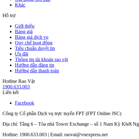
Khác
Hỗ trợ
Giới thiệu
Bảng giá
Bảng giá dịch vụ
Quy chế hoạt động
Tiêu chuẩn duyệt tin
Ưu đãi
Thông tin tài khoản rao vặt
Hướng dẫn đăng tin
Hướng dẫn thanh toán
Hotline Rao Vặt
1900.633.003
Liên kết
Facebook
Công ty Cổ phần Dịch vụ trực tuyến FPT (FPT Online JSC)
Địa chỉ: Tầng 6 – Tòa nhà Tower Exchange – số 1 Nam Kỳ Khởi N
Hotline: 1900.633.003 | Email: raovat@vnexpress.net