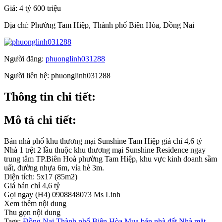
Giá:
4 tỷ 600 triệu
Địa chỉ:
Phường Tam Hiệp, Thành phố Biên Hòa, Đồng Nai
Người đăng:
phuonglinh031288
Người liên hệ:
phuonglinh031288
Thông tin chi tiết:
Mô tả chi tiết:
Bán nhà phố khu thương mại Sunshine Tam Hiệp giá chỉ 4,6 tỷ
Nhà 1 trệt 2 lầu thuộc khu thương mại Sunshine Residence ngay
trung tâm TP.Biên Hoà phường Tam Hiệp, khu vực kinh doanh sầm
uất, đường nhựa 6m, vỉa hè 3m.
Diện tích: 5x17 (85m2)
Giá bán chỉ 4,6 tỷ
Gọi ngay (H4) 0908848073 Ms Linh
Xem thêm nội dung
Thu gọn nội dung
Tags:
Đồng Nai
Thành phố Biên Hòa
Mua bán nhà đất
Nhà mặt