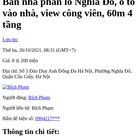
Bán nhà phân lô Nghĩa Đô, ô tô
vào nhà, view công viên, 60m 4
tầng
Lưu tin:
Thứ ba, 26/10/2021, 08:31 (GMT+7)
Giá:
8 tỷ 200 triệu
Địa chỉ:
Số 5 Đào Duy Anh Đống Đa Hà Nội, Phường Nghĩa Đô,
Quận Cầu Giấy, Hà Nội
Người đăng:
Bích Phạm
Người liên hệ:
Bích Phạm
Bấm để hiện số:
0904217***
Thông tin chi tiết: