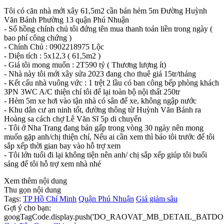
Tôi có căn nhà mới xây 61,5m2 cần bán hẻm 5m Đường Huỳnh
Văn Bánh Phường 13 quận Phú Nhuận
- Sổ hồng chính chủ tôi đứng tên mua thanh toán liền trong ngày (
bao phí công chứng )
- Chính Chủ : 0902218975 Lộc
- Diện tích : 5x12,3 ( 61,5m2 )
- Giá tôi mong muốn : 2T590 tỷ ( Thương lượng ít)
- Nhà này tôi mới xây sửa 2023 đang cho thuê giá 15tr/tháng
- Kết cấu nhà vuông vức : 1 trệt 2 lầu có ban công bếp phòng khách
3PN 3WC A/C thiện chí tôi để lại toàn bộ nội thất 250tr
- Hẻm 5m xe hơi vào tận nhà có sân để xe, không ngập nước
- Khu dân cư an ninh tốt, đường thông từ Huỳnh Văn Bánh ra
Hoàng sa cách chợ Lê Văn Sĩ 5p di chuyển
- Tôi ở Nha Trang đang bán gấp trong vòng 30 ngày nên mong
muốn gặp anh/chị thiện chí, Nếu ai cần xem thì báo tôi trước để tôi
sắp xếp thời gian bay vào hỗ trợ xem
- Tôi lớn tuổi đi lại không tiện nên anh/ chị sắp xếp giúp tôi buổi
sáng để tôi hỗ trợ xem nhà nhé
Xem thêm nội dung
Thu gọn nội dung
Tags:
TP Hồ Chí Minh
Quận Phú Nhuận
Giá giảm sâu
Gợi ý cho bạn:
googTagCode.display.push('DO_RAOVAT_MB_DETAIL_BATDO