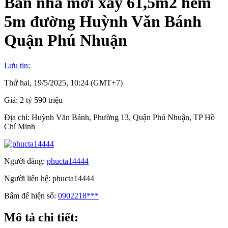
Bán nhà mới xây 61,5m2 hẻm
5m đường Huỳnh Văn Bánh
Quận Phú Nhuận
Lưu tin:
Thứ hai, 19/5/2025, 10:24 (GMT+7)
Giá:
2 tỷ 590 triệu
Địa chỉ:
Huỳnh Văn Bánh, Phường 13, Quận Phú Nhuận, TP Hồ
Chí Minh
Người đăng:
phucta14444
Người liên hệ:
phucta14444
Bấm để hiện số:
0902218***
Mô tả chi tiết: