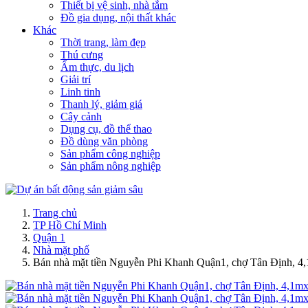
Thiết bị vệ sinh, nhà tắm
Đồ gia dụng, nội thất khác
Khác
Thời trang, làm đẹp
Thú cưng
Ẩm thực, du lịch
Giải trí
Linh tinh
Thanh lý, giảm giá
Cây cảnh
Dụng cụ, đồ thể thao
Đồ dùng văn phòng
Sản phẩm công nghiệp
Sản phẩm nông nghiệp
Trang chủ
TP Hồ Chí Minh
Quận 1
Nhà mặt phố
Bán nhà mặt tiền Nguyễn Phi Khanh Quận1, chợ Tân Định, 4