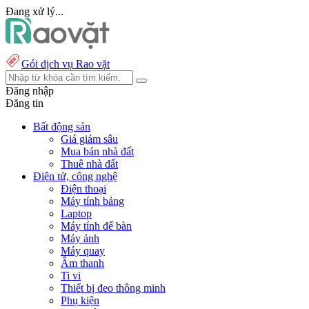
Đang xử lý...
Gói dịch vụ Rao vặt
Đăng nhập
Đăng tin
Bất động sản
Giá giảm sâu
Mua bán nhà đất
Thuê nhà đất
Điện tử, công nghệ
Điện thoại
Máy tính bảng
Laptop
Máy tính để bàn
Máy ảnh
Máy quay
Âm thanh
Ti vi
Thiết bị đeo thông minh
Phụ kiện