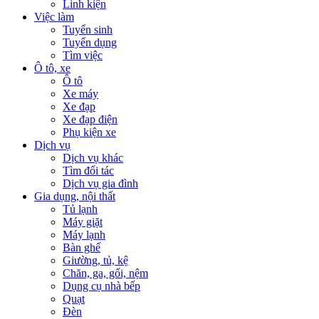
Linh kiện
Việc làm
Tuyển sinh
Tuyển dụng
Tìm việc
Ô tô, xe
Ô tô
Xe máy
Xe đạp
Xe đạp điện
Phụ kiện xe
Dịch vụ
Dịch vụ khác
Tìm đối tác
Dịch vụ gia đình
Gia dụng, nội thất
Tủ lạnh
Máy giặt
Máy lạnh
Bàn ghế
Giường, tủ, kệ
Chăn, ga, gối, nệm
Dụng cụ nhà bếp
Quạt
Đèn