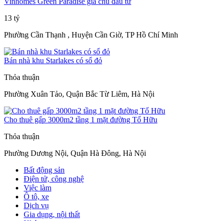
Vinhomes Green Paradise giá chủ đầu tư
13 tỷ
Phường Cần Thạnh , Huyện Cần Giờ, TP Hồ Chí Minh
Bán nhà khu Starlakes có sổ đỏ
Thỏa thuận
Phường Xuân Tảo, Quận Bắc Từ Liêm, Hà Nội
Cho thuê gấp 3000m2 tầng 1 mặt đường Tố Hữu
Thỏa thuận
Phường Dương Nội, Quận Hà Đông, Hà Nội
Bất động sản
Điện tử, công nghệ
Việc làm
Ô tô, xe
Dịch vụ
Gia dụng, nội thất