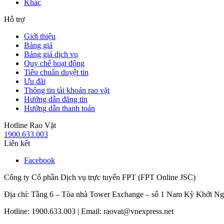
Khác
Hỗ trợ
Giới thiệu
Bảng giá
Bảng giá dịch vụ
Quy chế hoạt động
Tiêu chuẩn duyệt tin
Ưu đãi
Thông tin tài khoản rao vặt
Hướng dẫn đăng tin
Hướng dẫn thanh toán
Hotline Rao Vặt
1900.633.003
Liên kết
Facebook
Công ty Cổ phần Dịch vụ trực tuyến FPT (FPT Online JSC)
Địa chỉ: Tầng 6 – Tòa nhà Tower Exchange – số 1 Nam Kỳ Khởi N
Hotline: 1900.633.003 | Email: raovat@vnexpress.net