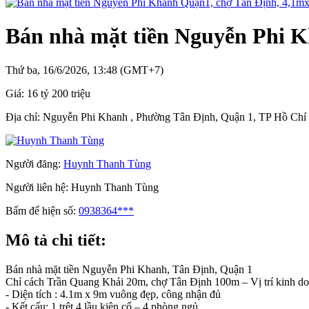
Bán nhà mặt tiền Nguyễn Phi K
Thứ ba, 16/6/2026, 13:48 (GMT+7)
Giá:
16 tỷ 200 triệu
Địa chỉ:
Nguyễn Phi Khanh , Phường Tân Định, Quận 1, TP Hồ Chí
Người đăng:
Huynh Thanh Tùng
Người liên hệ:
Huynh Thanh Tùng
Bấm để hiện số:
0938364***
Mô tả chi tiết:
Bán nhà mặt tiền Nguyễn Phi Khanh, Tân Định, Quận 1
Chỉ cách Trần Quang Khải 20m, chợ Tân Định 100m – Vị trí kinh do
- Diện tích : 4.1m x 9m vuông đẹp, công nhận đủ
- Kết cấu: 1 trệt 4 lầu kiên cố – 4 phòng ngủ.