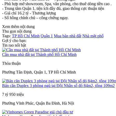
- Phù hợp mở showroom, Spa, văn phòng, cho thuê dòng tiền cao .
- Trung tâm Quận 1, tiện ích đầy đủ, giao thông cực thuận tiện
- Giá chỉ 16.2 tỷ - Thương lượng
- Sổ hồng chính chủ – công chứng ngay.
Xem thêm nội dung
Thu gọn nội dung
Tags:
TP Hồ Chí Minh
Quận 1
Mua bán nhà đất
Nhà mặt phố
Gợi ý cho bạn:
Tin rao nổi bật
Cần mua nhà đất tại Thành phố Hồ Chí Minh
Thỏa thuận
Phường Tân Định, Quận 1, TP Hồ Chí Minh
Bán căn Duplex 3 phòng ngủ tại Đội Nhân sổ đỏ 84m2, tổng 109m2
7 tỷ 950 triệu
Phường Vĩnh Phúc, Quận Ba Đình, Hà Nội