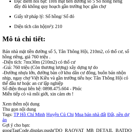
Đặc điểm nổi bật:
Trên mặt tiền đường số 5 Sổ hồng riêng
đầy đủ không quy hoạch gần trường học gần chợ
Giấy tờ pháp lý:
Sổ hồng/ Sổ đỏ
Diện tích căn hộ(m²):
210
Mô tả chi tiết:
Bán nhà mặt tiền đường số 5, Tân Thông Hội, 210m2, có thổ cư, sổ
hồng riêng, giá 760 triệu .
-Diện tích: 7mx30m (210m2) có thổ cư
-Giá: 760 triệu (Còn thương lượng) xây dựng tự do
-Đường nhựa lớn, đường bàn cờ khu dân cư đông, buôn bán nhộn
nhịp, ngay chợ Việt Kiều và gần trường tiểu học Tân Thông Hội có
thể đầu tư hoặc an cư lập nghiệp
Số điện thoại liên hệ: 0898.475.604 - Phúc
Miễn tiếp cò và môi giới, xin cảm ơn !
Xem thêm nội dung
Thu gọn nội dung
Tags:
TP Hồ Chí Minh
Huyện Củ Chi
Mua bán nhà đất
Đất, nền dự
án
Gợi ý cho bạn:
googTagCode.display.push('DO_RAOVAT_MB_DETAIL_BATDO