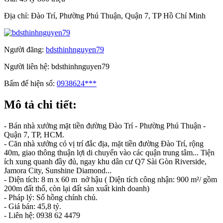
Địa chỉ:
Đào Trí, Phường Phú Thuận, Quận 7, TP Hồ Chí Minh
Người đăng:
bdsthinhnguyen79
Người liên hệ:
bdsthinhnguyen79
Bấm để hiện số:
0938624***
Mô tả chi tiết:
- Bán nhà xưởng mặt tiền đường Đào Trí - Phường Phú Thuận -
Quận 7, TP, HCM.
- Căn nhà xưởng có vị trí đắc địa, mặt tiền đường Đào Trí, rộng
40m, giao thông thuận lợi di chuyển vào các quận trung tâm... Tiện
ích xung quanh đầy đủ, ngay khu dân cư Q7 Sài Gòn Riverside,
Jamora City, Sunshine Diamond...
- Diện tích: 8 m x 60 m nở hậu ( Diện tích công nhận: 900 m²/ gồm
200m đất thổ, còn lại đất sản xuất kinh doanh)
- Pháp lý: Sổ hồng chính chủ.
- Giá bán: 45,8 tỷ.
- Liên hệ: 0938 62 4479