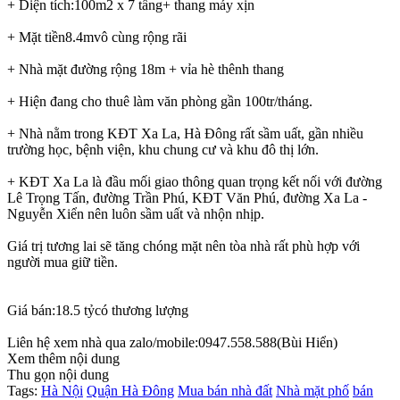
+ Diện tích:100m2 x 7 tầng+ thang máy xịn
+ Mặt tiền8.4mvô cùng rộng rãi
+ Nhà mặt đường rộng 18m + vỉa hè thênh thang
+ Hiện đang cho thuê làm văn phòng gần 100tr/tháng.
+ Nhà nằm trong KĐT Xa La, Hà Đông rất sầm uất, gần nhiều
trường học, bệnh viện, khu chung cư và khu đô thị lớn.
+ KĐT Xa La là đầu mối giao thông quan trọng kết nối với đường
Lê Trọng Tấn, đường Trần Phú, KĐT Văn Phú, đường Xa La -
Nguyễn Xiển nên luôn sầm uất và nhộn nhịp.
Giá trị tương lai sẽ tăng chóng mặt nên tòa nhà rất phù hợp với
người mua giữ tiền.
Giá bán:18.5 tỷcó thương lượng
Liên hệ xem nhà qua zalo/mobile:0947.558.588(Bùi Hiển)
Xem thêm nội dung
Thu gọn nội dung
Tags:
Hà Nội
Quận Hà Đông
Mua bán nhà đất
Nhà mặt phố
bán