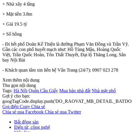
+ Nhà xây 4 tầng
+ Mặt tiền 3.8m
+ Giá 19.5 tỷ
+ Sổ hồng
- Đi hết phố Doãn Kế Thiện là đường Phạm Văn Đồng và Trần Vỹ.
Gần các con phố huyết mạch như: Hồ Tùng Mậu, Hoàng Quốc
Việt, Trần Quốc Hoàn, Tôn Thất Thuyết, Đại lộ Thăng Long, Sân
bay Nội Bài
- Khách quan tâm xin liên hệ Vân Trang (24/7): 0907 023 278
Xem thêm nội dung
Thu gọn nội dung
Tags:
Hà Nội
Quận Cầu Giấy
Mua bán nhà đất
Nhà mặt phố
Gợi ý cho bạn:
googTagCode.display.push('DO_RAOVAT_MB_DETAIL_BATDO
Gọi điện
Copy
Chia sẻ
Chia sẻ qua Facebook
Chia sẻ qua Twitter
Bất động sản
Điện tử, công nghệ