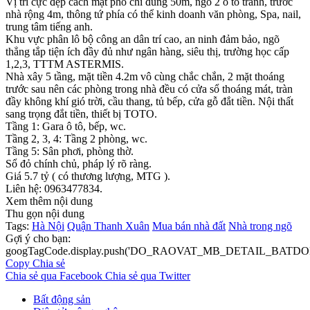
Vị trí cực đẹp cách mặt phố chỉ đúng 50m, ngõ 2 ô tô tránh, trước
nhà rộng 4m, thông tứ phía có thể kinh doanh văn phòng, Spa, nail,
trung tâm tiếng anh.
Khu vực phân lô bộ công an dân trí cao, an ninh đảm bảo, ngõ
thẳng tắp tiện ích đầy đủ như ngân hàng, siêu thị, trường học cấp
1,2,3, TTTM ASTERMIS.
Nhà xây 5 tầng, mặt tiền 4.2m vô cùng chắc chắn, 2 mặt thoáng
trước sau nên các phòng trong nhà đều có cửa sổ thoáng mát, tràn
đầy không khí gió trời, cầu thang, tủ bếp, cửa gỗ đắt tiền. Nội thất
sang trọng đắt tiền, thiết bị TOTO.
Tầng 1: Gara ô tô, bếp, wc.
Tầng 2, 3, 4: Tầng 2 phòng, wc.
Tầng 5: Sân phơi, phòng thờ.
Sổ đỏ chính chủ, pháp lý rõ ràng.
Giá 5.7 tỷ ( có thương lượng, MTG ).
Liên hệ: 0963477834.
Xem thêm nội dung
Thu gọn nội dung
Tags:
Hà Nội
Quận Thanh Xuân
Mua bán nhà đất
Nhà trong ngõ
Gợi ý cho bạn:
googTagCode.display.push('DO_RAOVAT_MB_DETAIL_BATDO
Copy
Chia sẻ
Chia sẻ qua Facebook
Chia sẻ qua Twitter
Bất động sản