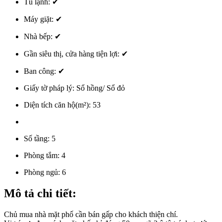
Tủ lạnh:
✔
Máy giặt:
✔
Nhà bếp:
✔
Gần siêu thị, cửa hàng tiện lợi:
✔
Ban công:
✔
Giấy tờ pháp lý:
Sổ hồng/ Sổ đỏ
Diện tích căn hộ(m²):
53
Số tầng:
5
Phòng tắm:
4
Phòng ngủ:
6
Mô tả chi tiết:
Chủ mua nhà mặt phố cần bán gấp cho khách thiện chí.