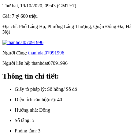
Thứ hai, 19/10/2020, 09:43 (GMT+7)
Giá:
7 tỷ 600 triệu
Địa chỉ:
Phố Láng Hạ, Phường Láng Thượng, Quận Đống Đa, Hà
Nội
Người đăng:
thanhdat07091996
Người liên hệ:
thanhdat07091996
Thông tin chi tiết:
Giấy tờ pháp lý:
Sổ hồng/ Sổ đỏ
Diện tích căn hộ(m²):
40
Hướng nhà:
Đông
Số tầng:
5
Phòng tắm:
3