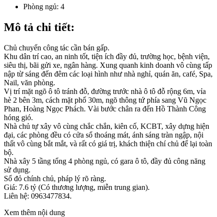
Phòng ngủ:
4
Mô tả chi tiết:
Chủ chuyển công tác cần bán gấp.
Khu dân trí cao, an ninh tốt, tiện ích đầy đủ, trường học, bệnh viện,
siêu thị, bãi gửi xe, ngân hàng. Xung quanh kinh doanh vô cùng tấp
nập từ sáng đến đêm các loại hình như nhà nghỉ, quán ăn, café, Spa,
Nail, văn phòng.
Vị trí mặt ngõ ô tô tránh đỗ, đường trước nhà ô tô đỗ rộng 6m, vỉa
hè 2 bên 3m, cách mặt phố 30m, ngõ thông tứ phía sang Vũ Ngọc
Phan, Hoàng Ngọc Phách. Vài bước chân ra đến Hồ Thành Công
hóng gió.
Nhà chủ tự xây vô cùng chắc chắn, kiên cố, KCBT, xây dựng hiện
đại, các phòng đều có cửa sổ thoáng mát, ánh sáng tràn ngập, nội
thất vô cùng bắt mắt, và rất có giá trị, khách thiện chí chủ để lại toàn
bộ.
Nhà xây 5 tầng tổng 4 phòng ngủ, có gara ô tô, đầy đủ công năng
sử dụng.
Sổ đỏ chính chủ, pháp lý rõ ràng.
Giá: 7.6 tỷ (Có thương lượng, miễn trung gian).
Liên hệ: 0963477834.
Xem thêm nội dung