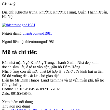
Giá:
4 tỷ
Địa chỉ:
Khương trung, Phường Khương Trung, Quận Thanh Xuân,
Hà Nội
Người đăng:
thientruongnd1981
Người liên hệ:
thientruongnd1981
Mô tả chi tiết:
Bán nhà mặt Ngõ Khương Trung, Thanh Xuân, Nhà đẹp kinh
doanh sầm uất, ô tô ra vào tiện, gần hồ Đầm Hồng.
Nhà 5 tầng còn rất mới, thiết kế hợp lý, vừa ở vừa kinh hái ra tiền.
Sổ đỏ vuông đét cất két chờ giao dịch.
Liên hệ Mr Định Hanoi_Land xem nhà và tư vấn miễn phí, hỗ trợ
Công chứng.
Hotline: 0916545845 & 0929155192.
Zalo: 0916545845.
Xem thêm nội dung
Thu gọn nội dung