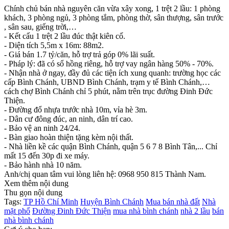
Chính chủ bán nhà nguyên căn vừa xây xong, 1 trệt 2 lầu: 1 phòng
khách, 3 phòng ngủ, 3 phòng tắm, phòng thờ, sân thượng, sân trước
, sân sau, giếng trời,…
- Kết cấu 1 trệt 2 lầu đúc thật kiên cố.
- Diện tích 5,5m x 16m: 88m2.
- Giá bán 1.7 tỷ/căn, hỗ trợ trả góp 0% lãi suất.
- Pháp lý: đã có sổ hồng riêng, hỗ trợ vay ngân hàng 50% - 70%.
- Nhận nhà ở ngay, đầy đủ các tiện ích xung quanh: trường học các
cấp Bình Chánh, UBND Bình Chánh, trạm y tế Bình Chánh,…
cách chợ Bình Chánh chỉ 5 phút, nằm trên trục đường Đinh Đức
Thiện.
- Đường đổ nhựa trước nhà 10m, vỉa hè 3m.
- Dân cư đông đúc, an ninh, dân trí cao.
- Bảo vệ an ninh 24/24.
- Bàn giao hoàn thiện tặng kèm nội thất.
- Nhà liền kề các quận Bình Chánh, quận 5 6 7 8 Bình Tân,... Chỉ
mất 15 đến 30p đi xe máy.
- Bảo hành nhà 10 năm.
Anh/chị quan tâm vui lòng liên hệ: 0968 950 815 Thành Nam.
Xem thêm nội dung
Thu gọn nội dung
Tags:
TP Hồ Chí Minh
Huyện Bình Chánh
Mua bán nhà đất
Nhà
mặt phố
Đường Đinh Đức Thiện
mua nhà bình chánh
nhà 2 lầu
bán
nhà bình chánh