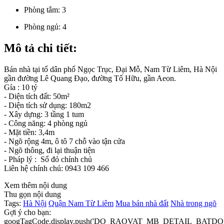
Phòng tắm:
3
Phòng ngủ:
4
Mô tả chi tiết:
Bán nhà tại tổ dân phố Ngọc Trục, Đại Mỗ, Nam Từ Liêm, Hà Nội
gần đường Lê Quang Đạo, đường Tố Hữu, gần Aeon.
Gía : 10 tỷ
- Diện tích đất: 50m²
- Diện tích sử dụng: 180m2
- Xây dựng: 3 tầng 1 tum
- Công năng: 4 phòng ngủ
- Mặt tiền: 3,4m
- Ngõ rộng 4m, ô tô 7 chỗ vào tận cửa
- Ngõ thông, đi lại thuận tiện
- Pháp lý : Sổ đỏ chính chủ
Liên hệ chính chủ: 0943 109 466
Xem thêm nội dung
Thu gọn nội dung
Tags:
Hà Nội
Quận Nam Từ Liêm
Mua bán nhà đất
Nhà trong ngõ
Gợi ý cho bạn:
googTagCode.display.push('DO_RAOVAT_MB_DETAIL_BATDO