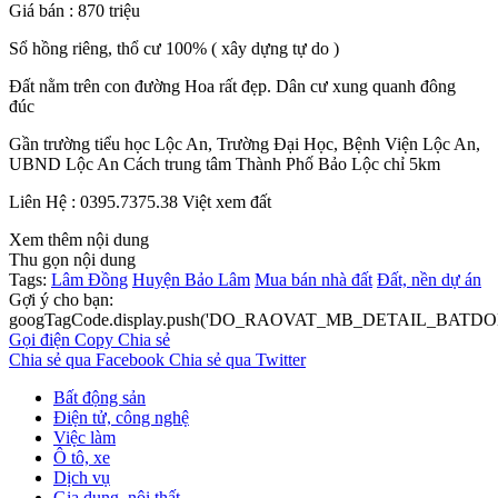
Giá bán : 870 triệu
Sổ hồng riêng, thổ cư 100% ( xây dựng tự do )
Đất nằm trên con đường Hoa rất đẹp. Dân cư xung quanh đông
đúc
Gần trường tiểu học Lộc An, Trường Đại Học, Bệnh Viện Lộc An,
UBND Lộc An Cách trung tâm Thành Phố Bảo Lộc chỉ 5km
Liên Hệ : 0395.7375.38 Việt xem đất
Xem thêm nội dung
Thu gọn nội dung
Tags:
Lâm Đồng
Huyện Bảo Lâm
Mua bán nhà đất
Đất, nền dự án
Gợi ý cho bạn:
googTagCode.display.push('DO_RAOVAT_MB_DETAIL_BATDO
Gọi điện
Copy
Chia sẻ
Chia sẻ qua Facebook
Chia sẻ qua Twitter
Bất động sản
Điện tử, công nghệ
Việc làm
Ô tô, xe
Dịch vụ
Gia dụng, nội thất