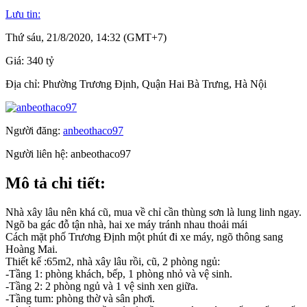
Lưu tin:
Thứ sáu, 21/8/2020, 14:32 (GMT+7)
Giá:
340 tỷ
Địa chỉ:
Phường Trương Định, Quận Hai Bà Trưng, Hà Nội
Người đăng:
anbeothaco97
Người liên hệ:
anbeothaco97
Mô tả chi tiết:
Nhà xây lâu nên khá cũ, mua về chỉ cần thùng sơn là lung linh ngay.
Ngõ ba gác đỗ tận nhà, hai xe máy tránh nhau thoải mái
Cách mặt phố Trương Định một phút đi xe máy, ngõ thông sang
Hoàng Mai.
Thiết kế :65m2, nhà xây lâu rồi, cũ, 2 phòng ngủ:
-Tầng 1: phòng khách, bếp, 1 phòng nhỏ và vệ sinh.
-Tầng 2: 2 phòng ngủ và 1 vệ sinh xen giữa.
-Tầng tum: phòng thờ và sân phơi.