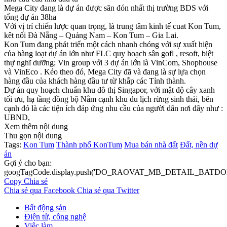
Mega City đang là dự án được săn đón nhất thị trường BDS với
tổng dự án 38ha
Với vị trí chiến lược quan trọng, là trung tâm kinh tế cuat Kon Tum,
kêt nối Đà Nẵng – Quảng Nam – Kon Tum – Gia Lai.
Kon Tum đang phát triển một cách nhanh chóng với sự xuất hiện
của hàng loạt dự án lớn như FLC quy hoạch sân gofl , resoft, biệt
thự nghĩ dưỡng; Vin group với 3 dự án lớn là VinCom, Shophouse
và VinEco . Kéo theo đó, Mega City đã và đang là sự lựa chọn
hàng đầu của khách hàng đầu tư từ khắp các Tỉnh thành.
Dự án quy hoạch chuẩn khu đô thị Singapor, với mật độ cây xanh
tối ưu, hạ tầng đồng bộ Nằm cạnh khu du lịch rừng sinh thái, bên
cạnh đó là các tiện ích đáp ứng nhu cầu của người dân nơi đây như :
UBND,
Xem thêm nội dung
Thu gọn nội dung
Tags:
Kon Tum
Thành phố KonTum
Mua bán nhà đất
Đất, nền dự
án
Gợi ý cho bạn:
googTagCode.display.push('DO_RAOVAT_MB_DETAIL_BATDO
Copy
Chia sẻ
Chia sẻ qua Facebook
Chia sẻ qua Twitter
Bất động sản
Điện tử, công nghệ
Việc làm