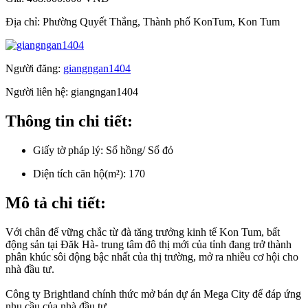
Địa chỉ:
Phường Quyết Thắng, Thành phố KonTum, Kon Tum
Người đăng:
giangngan1404
Người liên hệ:
giangngan1404
Thông tin chi tiết:
Giấy tờ pháp lý:
Sổ hồng/ Sổ đỏ
Diện tích căn hộ(m²):
170
Mô tả chi tiết:
Với chân đế vững chắc từ đà tăng trưởng kinh tế Kon Tum, bất
động sản tại Đăk Hà- trung tâm đô thị mới của tỉnh đang trở thành
phân khúc sôi động bậc nhất của thị trường, mở ra nhiều cơ hội cho
nhà đầu tư.
Công ty Brightland chính thức mở bán dự án Mega City để đáp ứng
nhu cầu của nhà đầu tư