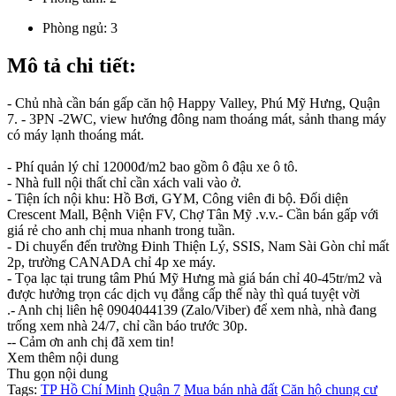
Phòng ngủ:
3
Mô tả chi tiết:
- Chủ nhà cần bán gấp căn hộ Happy Valley, Phú Mỹ Hưng, Quận
7. - 3PN -2WC, view hướng đông nam thoáng mát, sảnh thang máy
có máy lạnh thoáng mát.
- Phí quản lý chỉ 12000đ/m2 bao gồm ô đậu xe ô tô.
- Nhà full nội thất chỉ cần xách vali vào ở.
- Tiện ích nội khu: Hồ Bơi, GYM, Công viên đi bộ. Đối diện
Crescent Mall, Bệnh Viện FV, Chợ Tân Mỹ .v.v.- Cần bán gấp với
giá rẻ cho anh chị mua nhanh trong tuần.
- Di chuyển đến trường Đinh Thiện Lý, SSIS, Nam Sài Gòn chỉ mất
2p, trường CANADA chỉ 4p xe máy.
- Tọa lạc tại trung tâm Phú Mỹ Hưng mà giá bán chỉ 40-45tr/m2 và
được hưởng trọn các dịch vụ đẳng cấp thế này thì quá tuyệt vời
.- Anh chị liên hệ 0904044139 (Zalo/Viber) để xem nhà, nhà đang
trống xem nhà 24/7, chỉ cần báo trước 30p.
-- Cảm ơn anh chị đã xem tin!
Xem thêm nội dung
Thu gọn nội dung
Tags:
TP Hồ Chí Minh
Quận 7
Mua bán nhà đất
Căn hộ chung cư