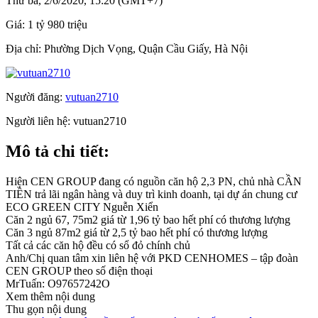
Thứ ba, 2/6/2020, 15:20 (GMT+7)
Giá:
1 tỷ 980 triệu
Địa chỉ:
Phường Dịch Vọng, Quận Cầu Giấy, Hà Nội
Người đăng:
vutuan2710
Người liên hệ:
vutuan2710
Mô tả chi tiết:
Hiện CEN GROUP đang có nguồn căn hộ 2,3 PN, chủ nhà CẦN
TIỀN trả lãi ngân hàng và duy trì kinh doanh, tại dự án chung cư
ECO GREEN CITY Nguễn Xiển
Căn 2 ngủ 67, 75m2 giá từ 1,96 tỷ bao hết phí có thương lượng
Căn 3 ngủ 87m2 giá từ 2,5 tỷ bao hết phí có thương lượng
Tất cả các căn hộ đều có sổ đỏ chính chủ
Anh/Chị quan tâm xin liên hệ với PKD CENHOMES – tập đoàn
CEN GROUP theo số điện thoại
MrTuấn: O97657242O
Xem thêm nội dung
Thu gọn nội dung