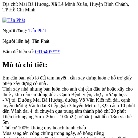
Địa chỉ:
Mai Bá Hương, Xã Lê Minh Xuân, Huyện Bình Chánh,
TP Hồ Chí Minh
Người đăng:
Tấn Phát
Người liên hệ:
Tấn Phát
Bấm để hiện số:
0915405***
Mô tả chi tiết:
Em cần bán gấp lô đất tâm huyết , cần xây dựng luôn e hỗ trợ giấy
phép xây dựng có nhà .
Tính xây nhà nhưng bán luôn cho anh chị cần đầu tư hoặc xây cho
thuê , khu dân cư đông đúc . Cạnh Bệnh viện, chợ , trường học.
- Vị trí: Đường Mai Bá Hương, đường Võ Văn Kiệt nối dài, cạnh
tuyến đường Vành đai 3 tiếp giáp 3 tuyến Metro 1,3,9. cách 10 phút
đến Vành đai 4. di chuyển qua trung tâm thành phố chỉ 20 phút
Diện tích ngang 5m x 20m = 100m2 ( nở hậu) mặt tiền 18m vỉa hè
5m
Thổ cư 100% không quy hoạch tranh chấp
Mua sang tên công chứng trong ngày, sổ hồng riêng